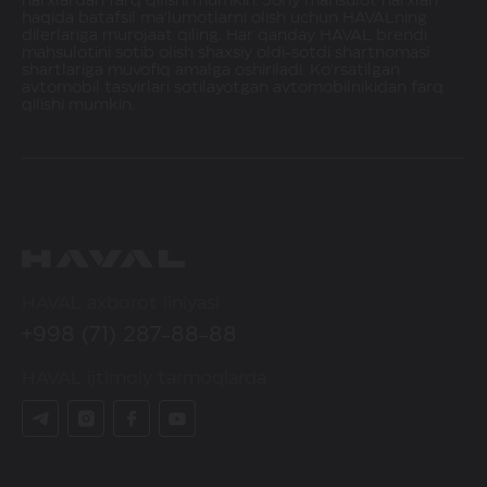
narxlardan farq qilishi mumkin. Joriy mahsulot narxlari
haqida batafsil ma'lumotlarni olish uchun HAVALning
dilerlariga murojaat qiling. Har qanday HAVAL brendi
mahsulotini sotib olish shaxsiy oldi-sotdi shartnomasi
shartlariga muvofiq amalga oshiriladi. Ko'rsatilgan
avtomobil tasvirlari sotilayotgan avtomobilnikidan farq
qilishi mumkin.
HAVAL axborot liniyasi
+998 (71) 287-88-88
HAVAL ijtimoiy tarmoqlarda