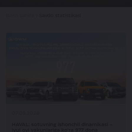
Bosh sahifa
Savdo statistikasi
07.08.2026
HAVAL: sotuvning ishonchli dinamikasi –
iyul oyi yakunlariga ko‘ra 977 dona