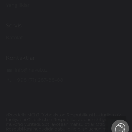
Yangiliklar
Servis
Kafolat
Kontaktlar
info@haval.uz
+998 (71) 287-88-88
«Roodell» MChJ O‘zbekiston Respublikasi hududida o'z
faoliyatini O‘zbekiston Respublikasi qonunchiligiga
muvofiq yuritadi. Sotilayotgan mahsulotlar O‘zbekiston
Respublikasi hududida qabul qilib olish uchun mavjud.