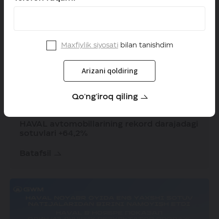
Maxfiylik siyosati
bilan tanishdim
Arizani qoldiring
Qo'ng'iroq qiling
08.01.2026
HAVAL avtomobillarining rekord darajadagi
sotuvlari +64,2%
Batafsil