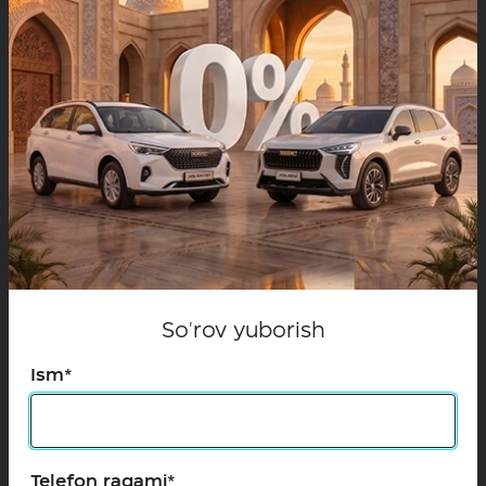
06.02.2026
HAVAL: 2025-yilda sotuvlar 2,7 barobarga
oshgani va 2026-yilning ishonch bilan
boshlanishi
So'rov yuborish
Batafsil
Ism*
Telefon raqami*