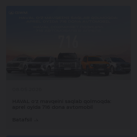
08.05.2026
HAVAL o‘z mavqeini saqlab qolmoqda:
aprel oyida 716 dona avtomobil
Batafsil