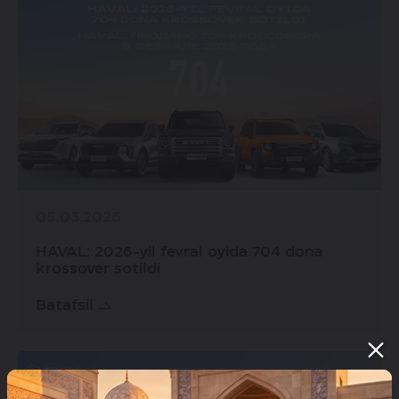
05.03.2026
HAVAL: 2026-yil fevral oyida 704 dona
krossover sotildi
Batafsil