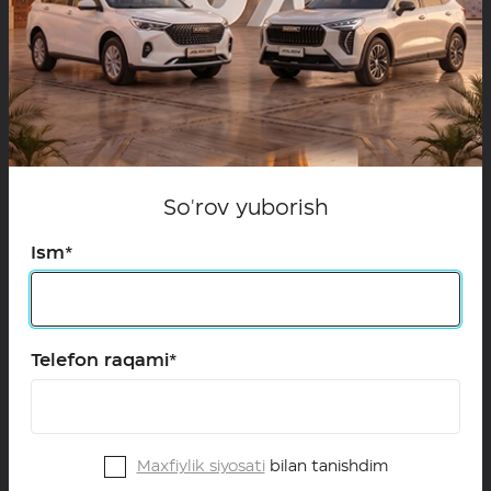
Batafsil
So'rov yuborish
Ism*
Telefon raqami*
10.06.2024
2024-yil may oyidagi HAVAL brendining
O‘zbekistondagi sotuvlari natijalari
Maxfiylik siyosati
bilan tanishdim
Batafsil