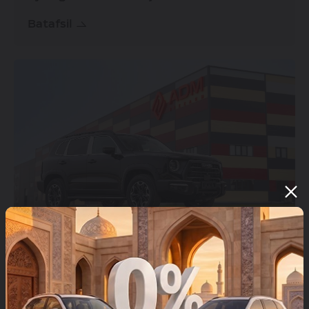
Batafsil
04.07.2024
Oʻzbekistondagi HAVAL brendining 2024-
yil iyun oyidagi sotuvlari natijalari