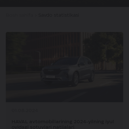
Bosh sahifa
Savdo statistikasi
01.08.2024
HAVAL avtomobillarining 2024-yilning iyul
oyidagi sotuvlari natijalari