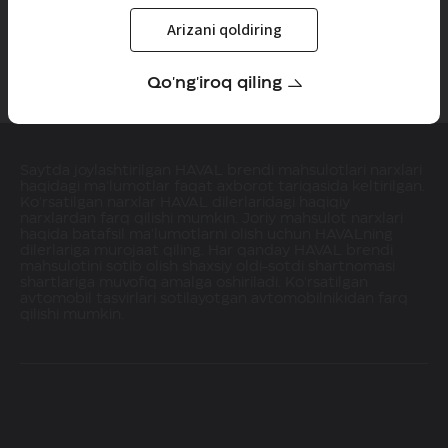
Arizani qoldiring
1
2
3
Qo'ng'iroq qiling
Saytda joylashtirilgan HAVAL brendi mahsulotlari narxlari
haqidagi ma'lumotlar faqat axborot tariqasida keltirilgan.
Ko'rsatilgan narxlar HAVAL dilerlaridagi haqiqiy
narxlardan farq qilishi mumkin. Joriy mahsulot narxlari
haqida batafsil ma'lumotlarni olish uchun HAVALning
dilerlariga murojaat qiling. Har qanday HAVAL brendi
mahsulotini sotib olish shaxsiy oldi-sotdi shartnomasi
shartlariga muvofiq amalga oshiriladi. Ko'rsatilgan
avtomobil tasvirlari sotilayotgan avtomobilnikidan farq
qilishi mumkin.