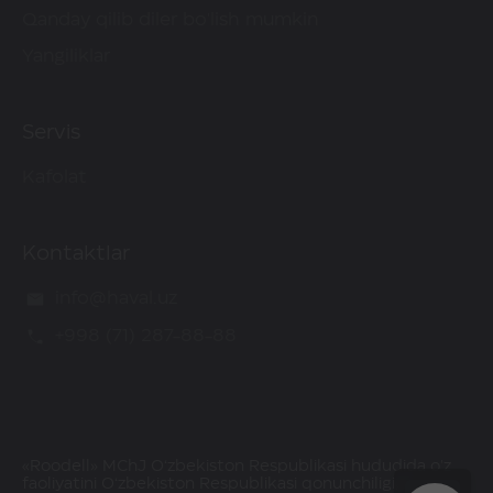
Qanday qilib diler bo'lish mumkin
Yangiliklar
Servis
Kafolat
Kontaktlar
info@haval.uz
+998 (71) 287-88-88
«Roodell» MChJ O‘zbekiston Respublikasi hududida o'z
faoliyatini O‘zbekiston Respublikasi qonunchiligiga