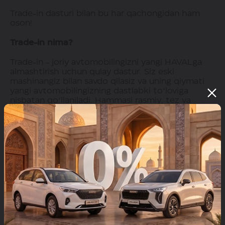
Trade-in dasturi bilan bu har qachongidan ham
oson!
Trade-in nima?
Trade-in - joriy avtomobilingizni yangi HAVALga
almashtirish uchun qulay dastur. Siz eski
mashinangiz bilan savdo qilasiz va uning qiymati
yangi avtomobilingizning dastlabki toʻloviga
nisbatan qoʻllaniladi. Hammasi rasmiy, tez va
muammosiz.
U qanday ishlaydi:
1. Avtomobilni baholash
HAVAL mutaxassislari avtomobilingizni shaffof va
xolis baholaydilar.
2. Yangi HAVAL modelini tanlash
Siz joriy tarkibdan istalgan mashinani tanlaysiz -
Jolion, M6, H6, Dargo yoki H9.