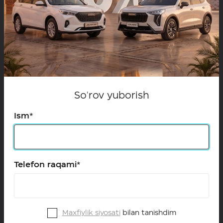
So'rov yuborish
Ism*
Telefon raqami*
Katta hajmli yukxona
Maxfiylik siyosati
bilan tanishdim