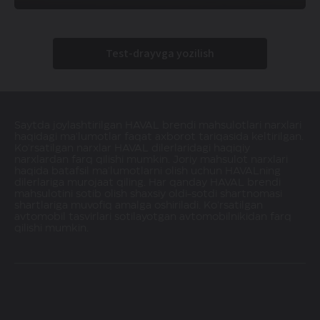
Test-drayvga yozilish
Saytda joylashtirilgan HAVAL brendi mahsulotlari narxlari
haqidagi ma'lumotlar faqat axborot tariqasida keltirilgan.
Ko'rsatilgan narxlar HAVAL dilerlaridagi haqiqiy
narxlardan farq qilishi mumkin. Joriy mahsulot narxlari
haqida batafsil ma'lumotlarni olish uchun HAVALning
dilerlariga murojaat qiling. Har qanday HAVAL brendi
mahsulotini sotib olish shaxsiy oldi-sotdi shartnomasi
shartlariga muvofiq amalga oshiriladi. Ko'rsatilgan
avtomobil tasvirlari sotilayotgan avtomobilnikidan farq
qilishi mumkin.