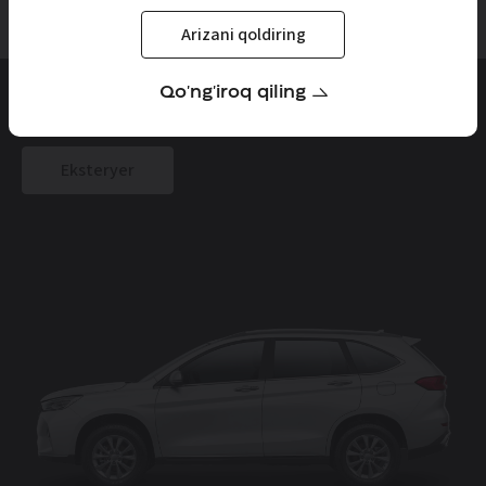
Eksteryer va Interyer
Arizani qoldiring
Qo'ng'iroq qiling
HAVAL M6
Eksteryer