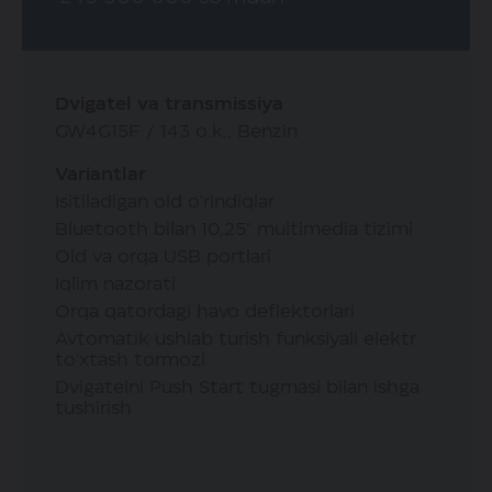
Dvigatel va transmissiya
GW4G15F / 143 o.k., Benzin
Variantlar
Isitiladigan old o'rindiqlar
Bluetooth bilan 10,25" multimedia tizimi
Old va orqa USB portlari
Iqlim nazorati
Orqa qatordagi havo deflektorlari
Avtomatik ushlab turish funksiyali elektr
to'xtash tormozi
Dvigatelni Push Start tugmasi bilan ishga
tushirish