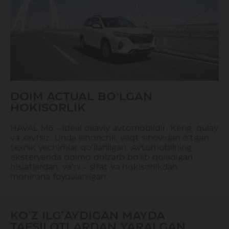
DOIM ACTUAL BO‘LGAN
HOKISORLIK
HAVAL M6 - ideal oilaviy avtomobildir. Keng, qulay
va xavfsiz. Unda ishonchli, vaqt sinovidan o'tgan
texnik yechimlar qo‘llanilgan. Avtomobilning
eksteryerida doimo dolzarb bo'lib qoladigan
hislatlardan, ya’ni - sifat va hokisorlikdan
mohirona foydalanilgan.
KO'Z ILG’AYDIGAN MAYDA
TAFSILOTLARDAN YARALGAN