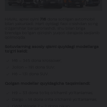
HAVAL aprel oyini
716
dona sotilgan avtomobil
bilan yakunladi. Mart oyidagi faol o'sishdan so'ng
o'zgarishlar barqarorlashdi, shu bilan briga
brendga bo'lgan qiziqish yuqori darajada saqlanib
qolmoqda.
Sotuvlarning asosiy qismi quyidagi modellarga
to'g'ri keldi:
M6 – 345 dona krossover;
Jolion – 191 dona SUV;
H6 – 131 dona SUV.
Qolgan modellar quyidagicha taqsimlandi:
H9 – 33 dona to'liq o'lchamli yo'ltanlamas;
Dargo – 14 dona o'rta o'lchamli yo'ltanlamas;
GWM Wingle 7 – 2 dona pikap.