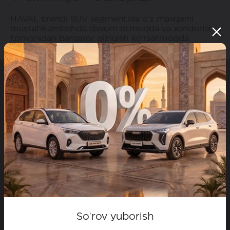
HAVAL brendi SUV segmentida o'z mavqeini
mustahkamlashda davom etmoqda va xaridorlar
tomonidan barqaror qiziqish ko'rsatmoqda.
Saytda joylashtirilgan HAVAL brendi mahsulotlari narxlari
haqidagi ma'lumotlar faqat axborot tariqasida keltirilgan.
Ko'rsatilgan narxlar HAVAL dilerlaridagi haqiqiy
narxlardan farq qilishi mumkin. Joriy mahsulot narxlari
haqida batafsil ma'lumotlarni olish uchun HAVALning
dilerlariga murojaat qiling. Har qanday HAVAL brendi
mahsulotini sotib olish shaxsiy oldi-sotdi shartnomasi
shartlariga muvofiq amalga oshiriladi. Ko'rsatilgan
avtomobil tasvirlari sotilayotgan avtomobilnikidan farq
qilishi mumkin.
So'rov yuborish