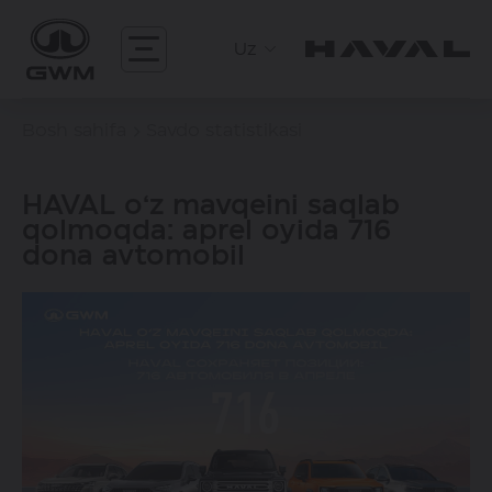
Uz
Bosh sahifa
Savdo statistikasi
HAVAL o‘z mavqeini saqlab
qolmoqda: aprel oyida 716
dona avtomobil