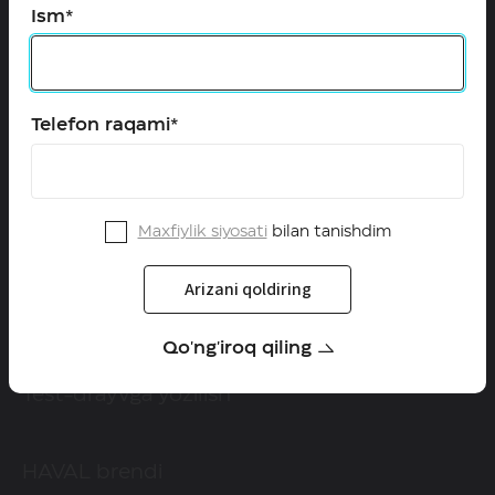
Ism*
HAVAL axborot liniyasi
+998 (71) 287-88-88
HAVAL ijtimoiy tarmoqlarda
Telefon raqami*
Maxfiylik siyosati
bilan tanishdim
Modellar
Configurator
Arizani qoldiring
Maxsus takliflar
Qo'ng'iroq qiling
Dilerlar
Test-drayvga yozilish
HAVAL brendi