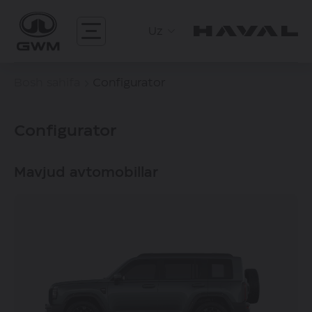
Uz
Bosh sahifa
Configurator
Configurator
Mavjud avtomobillar