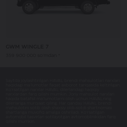
GWM WINGLE 7
359 900 000 so'mdan *
Saytda joylashtirilgan HAVAL brendi mahsulotlari narxlari
haqidagi ma'lumotlar faqat axborot tariqasida keltirilgan.
Ko'rsatilgan narxlar HAVAL dilerlaridagi haqiqiy
narxlardan farq qilishi mumkin. Joriy mahsulot narxlari
haqida batafsil ma'lumotlarni olish uchun HAVALning
dilerlariga murojaat qiling. Har qanday HAVAL brendi
mahsulotini sotib olish shaxsiy oldi-sotdi shartnomasi
shartlariga muvofiq amalga oshiriladi. Ko'rsatilgan
avtomobil tasvirlari sotilayotgan avtomobilnikidan farq
qilishi mumkin.