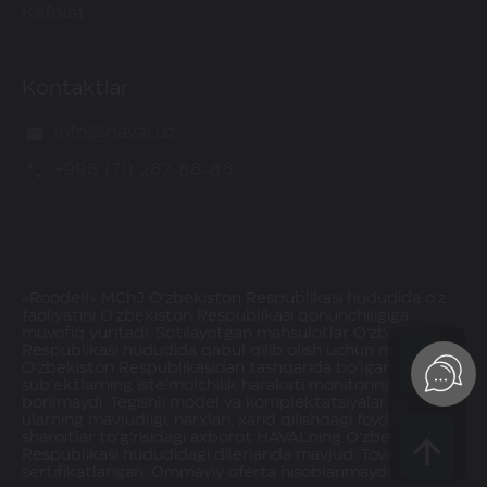
Kafolat
Kontaktlar
info@haval.uz
+998 (71) 287-88-88
«Roodell» MChJ O‘zbekiston Respublikasi hududida o'z
faoliyatini O‘zbekiston Respublikasi qonunchiligiga
muvofiq yuritadi. Sotilayotgan mahsulotlar O‘zbekiston
Respublikasi hududida qabul qilib olish uchun mavjud.
O‘zbekiston Respublikasidan tashqarida bo‘lgan
sub’ektlarning iste’molchilik harakati monitoringi olib
borilmaydi. Tegishli model va komplektatsiyalar va
ularning mavjudligi, narxlari, xarid qilishdagi foydalar va
sharoitlar to‘g‘risidagi axborot HAVALning O‘zbekiston
Respublikasi hududidagi dilerlarida mavjud. Tovarlar
sertifikatlangan. Ommaviy oferta hisoblanmaydi.