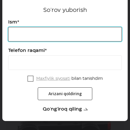
So'rov yuborish
Ism*
Telefon raqami*
HAVAL DARGO
399 900 000 so'mdan *
Maxfiylik siyosati
bilan tanishdim
Arizani qoldiring
Qo'ng'iroq qiling