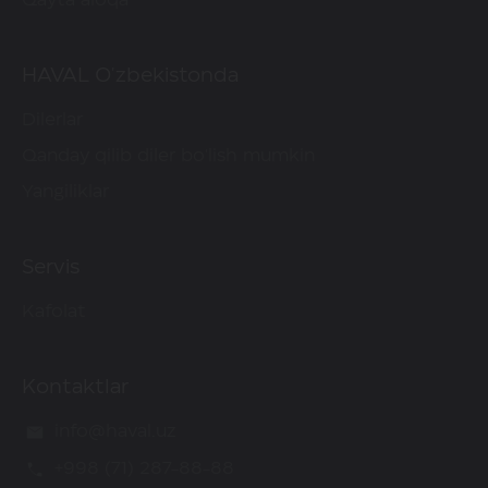
Qayta aloqa
HAVAL O'zbekistonda
Dilerlar
Qanday qilib diler bo'lish mumkin
Yangiliklar
Servis
Kafolat
Kontaktlar
info@haval.uz
+998 (71) 287-88-88