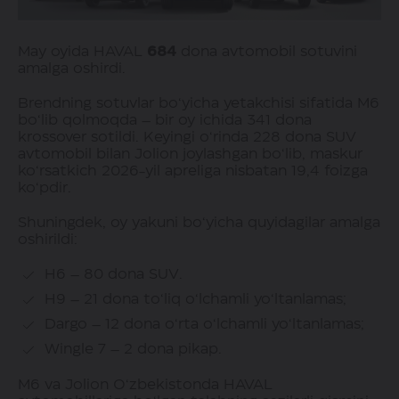
May oyida HAVAL
684
dona avtomobil sotuvini
amalga oshirdi.
Brendning sotuvlar bo‘yicha yetakchisi sifatida M6
bo‘lib qolmoqda – bir oy ichida 341 dona
krossover sotildi. Keyingi o‘rinda 228 dona SUV
avtomobil bilan Jolion joylashgan bo‘lib, maskur
ko‘rsatkich 2026-yil apreliga nisbatan 19,4 foizga
ko‘pdir.
Shuningdek, oy yakuni bo‘yicha quyidagilar amalga
oshirildi:
H6 – 80 dona SUV.
H9 – 21 dona to‘liq o‘lchamli yo‘ltanlamas;
Dargo – 12 dona o‘rta o‘lchamli yo‘ltanlamas;
Wingle 7 – 2 dona pikap.
M6 va Jolion O‘zbekistonda HAVAL