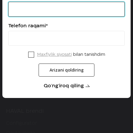
+998 (71) 287-88-88
HAVAL ijtimoiy tarmoqlarda
Telefon raqami*
Modellar
Maxfiylik siyosati
bilan tanishdim
Configurator
Arizani qoldiring
Maxsus takliflar
Dilerlar
Qo'ng'iroq qiling
Test-drayvga yozilish
HAVAL brendi
Configurator