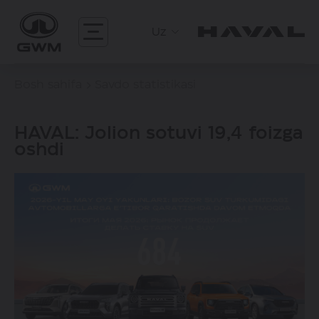
Uz
Bosh sahifa
Savdo statistikasi
HAVAL: Jolion sotuvi 19,4 foizga
oshdi