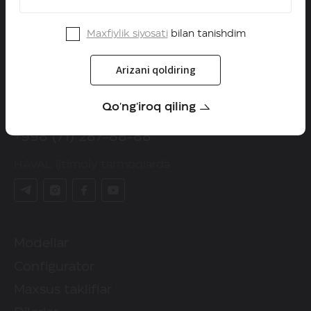
Maxfiylik siyosati
bilan tanishdim
Arizani qoldiring
Qo'ng'iroq qiling
HAVAL axborot liniyasi
+998 (71) 287-88-88
HAVAL ijtimoiy tarmoqlarda
Modellar
Configurator
Maxsus takliflar