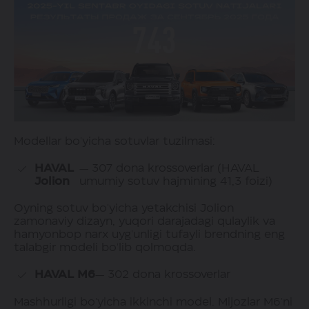
Modellar bo'yicha sotuvlar tuzilmasi:
HAVAL
— 307 dona krossoverlar (HAVAL
Jolion
umumiy sotuv hajmining 41,3 foizi)
Oyning sotuv bo'yicha yetakchisi Jolion
zamonaviy dizayn, yuqori darajadagi qulaylik va
hamyonbop narx uyg'unligi tufayli brendning eng
talabgir modeli bo'lib qolmoqda.
HAVAL M6
— 302 dona krossoverlar
Mashhurligi bo'yicha ikkinchi model. Mijozlar M6'ni