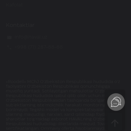
Kafolat
Kontaktlar
info@haval.uz
+998 (71) 287-88-88
«Roodell» MChJ O‘zbekiston Respublikasi hududida o'z
faoliyatini O‘zbekiston Respublikasi qonunchiligiga
muvofiq yuritadi. Sotilayotgan mahsulotlar O‘zbekiston
Respublikasi hududida qabul qilib olish uchun mavjud.
O‘zbekiston Respublikasidan tashqarida bo‘lgan
sub’ektlarning iste’molchilik harakati monitoringi olib
borilmaydi. Tegishli model va komplektatsiyalar va
ularning mavjudligi, narxlari, xarid qilishdagi foydalar va
sharoitlar to‘g‘risidagi axborot HAVALning O‘zbekiston
Respublikasi hududidagi dilerlarida mavjud. Tovarlar
sertifikatlangan. Ommaviy oferta hisoblanmaydi.