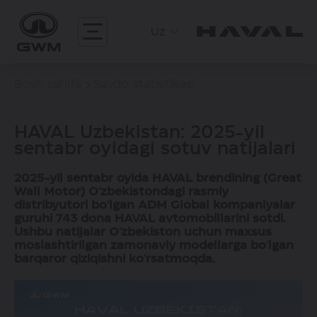
Uz
Bosh sahifa
Savdo statistikasi
HAVAL Uzbekistan: 2025-yil
sentabr oyidagi sotuv natijalari
2025-yil sentabr oyida HAVAL brendining (Great
Wall Motor) O'zbekistondagi rasmiy
distribyutori bo'lgan ADM Global kompaniyalar
guruhi 743 dona HAVAL avtomobillarini sotdi.
Ushbu natijalar O'zbekiston uchun maxsus
moslashtirilgan zamonaviy modellarga bo'lgan
barqaror qiziqishni ko'rsatmoqda.