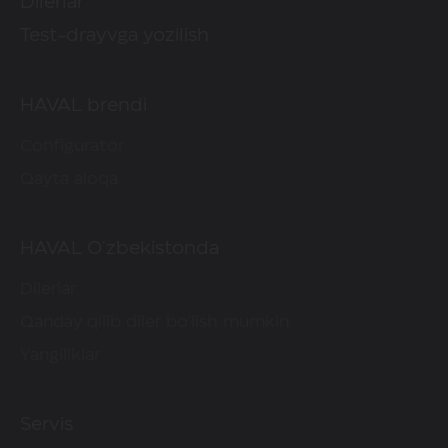
Dilerlar
Test-drayvga yozilish
HAVAL brendi
Configurator
Qayta aloqa
HAVAL O'zbekistonda
Dilerlar
Qanday qilib diler bo'lish mumkin
Yangiliklar
Servis