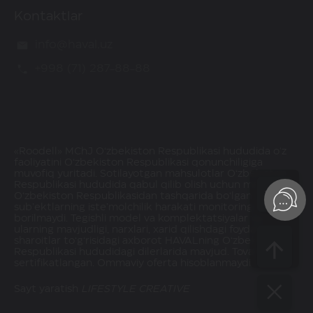
Kontaktlar
info@haval.uz
+998 (71) 287-88-88
«Roodell» MChJ O‘zbekiston Respublikasi hududida o'z
faoliyatini O‘zbekiston Respublikasi qonunchiligiga
muvofiq yuritadi. Sotilayotgan mahsulotlar O‘zbekiston
Respublikasi hududida qabul qilib olish uchun mavjud.
O‘zbekiston Respublikasidan tashqarida bo‘lgan
sub’ektlarning iste’molchilik harakati monitoringi olib
borilmaydi. Tegishli model va komplektatsiyalar va
ularning mavjudligi, narxlari, xarid qilishdagi foydalar va
sharoitlar to‘g‘risidagi axborot HAVALning O‘zbekiston
Respublikasi hududidagi dilerlarida mavjud. Tovarlar
sertifikatlangan. Ommaviy oferta hisoblanmaydi.
Sayt yaratish
LIFESTYLE CREATIVE