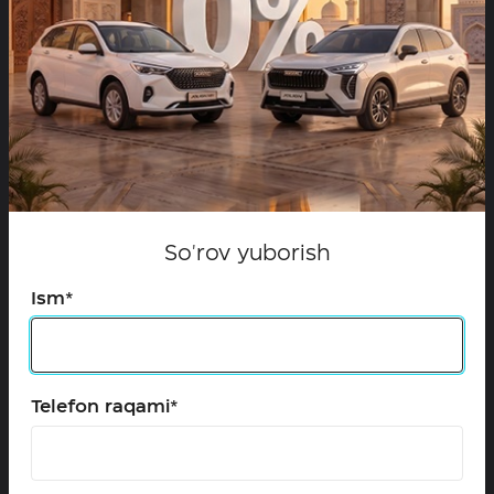
HAVAL axborot liniyasi
+998 (71) 287-88-88
HAVAL ijtimoiy tarmoqlarda
So'rov yuborish
Ism*
Modellar
Configurator
Maxsus takliflar
Telefon raqami*
Dilerlar
Test-drayvga yozilish