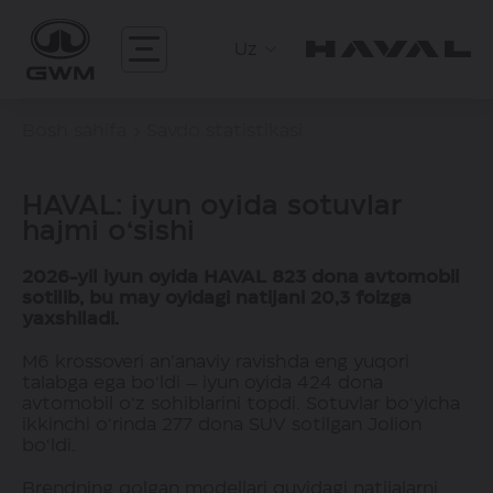
Uz
Bosh sahifa
Savdo statistikasi
HAVAL: iyun oyida sotuvlar
hajmi o‘sishi
2026-yil iyun oyida HAVAL 823 dona avtomobil
sotilib, bu may oyidagi natijani 20,3
foizga
yaxshiladi.
M6 krossoveri an’anaviy ravishda eng yuqori
talabga ega bo‘ldi – iyun oyida 424 dona
avtomobil o‘z sohiblarini topdi. Sotuvlar bo‘yicha
ikkinchi o‘rinda 277 dona SUV sotilgan Jolion
bo‘ldi.
Brendning qolgan modellari quyidagi natijalarni