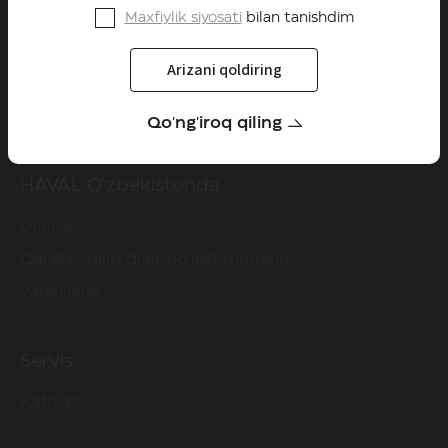
Maxfiylik siyosati
bilan tanishdim
HAVAL brendi
Arizani qoldiring
Configurator
Qayta aloqa
Qo'ng'iroq qiling
HAVAL O'zbekistonda
Dilerlar
Qanday qilib diler bo'lish mumkin
Yangiliklar
Servis
Kafolat