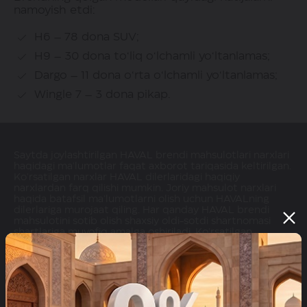
namoyish etdi:
H6 – 78 dona SUV;
H9 – 30 dona to‘liq o‘lchamli yo‘ltanlamas;
Dargo – 11 dona o‘rta o‘lchamli yo‘ltanlamas;
Wingle 7 – 3 dona pikap.
Saytda joylashtirilgan HAVAL brendi mahsulotlari narxlari
haqidagi ma'lumotlar faqat axborot tariqasida keltirilgan.
Ko'rsatilgan narxlar HAVAL dilerlaridagi haqiqiy
narxlardan farq qilishi mumkin. Joriy mahsulot narxlari
haqida batafsil ma'lumotlarni olish uchun HAVALning
dilerlariga murojaat qiling. Har qanday HAVAL brendi
mahsulotini sotib olish shaxsiy oldi-sotdi shartnomasi
shartlariga muvofiq amalga oshiriladi. Ko'rsatilgan
avtomobil tasvirlari sotilayotgan avtomobilnikidan farq
qilishi mumkin.