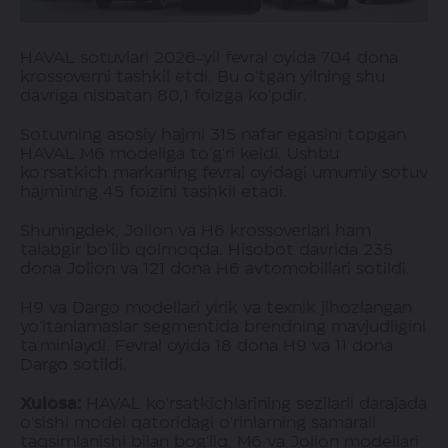
HAVAL sotuvlari 2026-yil fevral oyida 704 dona
krossoverni tashkil etdi. Bu o'tgan yilning shu
davriga nisbatan 80,1 foizga ko'pdir.
Sotuvning asosiy hajmi 315 nafar egasini topgan
HAVAL M6 modeliga to'g'ri keldi. Ushbu
ko'rsatkich markaning fevral oyidagi umumiy sotuv
hajmining 45 foizini tashkil etadi.
Shuningdek, Jolion va H6 krossoverlari ham
talabgir bo'lib qolmoqda. Hisobot davrida 235
dona Jolion va 121 dona H6 avtomobillari sotildi.
H9 va Dargo modellari yirik va texnik jihozlangan
yo'ltanlamaslar segmentida brendning mavjudligini
ta'minlaydi. Fevral oyida 18 dona H9 va 11 dona
Dargo sotildi.
Xulosa:
HAVAL ko'rsatkichlarining sezilarli darajada
o'sishi model qatoridagi o'rinlarning samarali
taqsimlanishi bilan bog'liq. M6 va Jolion modellari