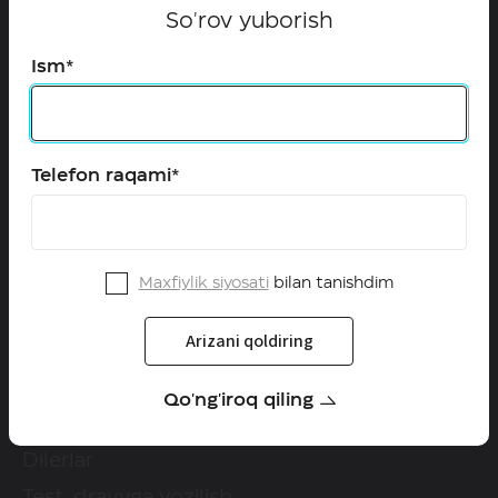
So'rov yuborish
Ism*
HAVAL axborot liniyasi
Telefon raqami*
+998 (71) 287-88-88
HAVAL ijtimoiy tarmoqlarda
Maxfiylik siyosati
bilan tanishdim
Arizani qoldiring
Modellar
Configurator
Qo'ng'iroq qiling
Maxsus takliflar
Dilerlar
Test-drayvga yozilish