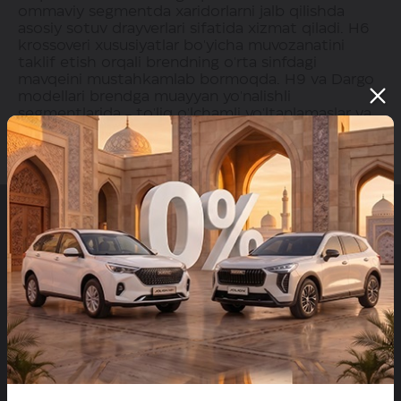
ommaviy segmentda xaridorlarni jalb qilishda
asosiy sotuv drayverlari sifatida xizmat qiladi. H6
krossoveri xususiyatlar bo'yicha muvozanatini
taklif etish orqali brendning o'rta sinfdagi
mavqeini mustahkamlab bormoqda. H9 va Dargo
modellari brendga muayyan yo'nalishli
segmentlarida - to'liq o'lchamli yo'ltanlamaslar va
o'tuvchanligi yuqori bo'lgan krossoverlar orasida
raqobatlashish imkonini beradi.
Saytda joylashtirilgan HAVAL brendi mahsulotlari narxlari
haqidagi ma'lumotlar faqat axborot tariqasida keltirilgan.
Ko'rsatilgan narxlar HAVAL dilerlaridagi haqiqiy
narxlardan farq qilishi mumkin. Joriy mahsulot narxlari
haqida batafsil ma'lumotlarni olish uchun HAVALning
dilerlariga murojaat qiling. Har qanday HAVAL brendi
mahsulotini sotib olish shaxsiy oldi-sotdi shartnomasi
shartlariga muvofiq amalga oshiriladi. Ko'rsatilgan
avtomobil tasvirlari sotilayotgan avtomobilnikidan farq
qilishi mumkin.