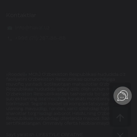
Kontaktlar
info@haval.uz
+998 (71) 287-88-88
«Roodell» MChJ O‘zbekiston Respublikasi hududida o'z
faoliyatini O‘zbekiston Respublikasi qonunchiligiga
muvofiq yuritadi. Sotilayotgan mahsulotlar O‘zbekiston
Respublikasi hududida qabul qilib olish uchun mavjud.
O‘zbekiston Respublikasidan tashqarida bo‘lgan
sub’ektlarning iste’molchilik harakati monitoringi olib
borilmaydi. Tegishli model va komplektatsiyalar va
ularning mavjudligi, narxlari, xarid qilishdagi foydalar va
sharoitlar to‘g‘risidagi axborot HAVALning O‘zbekiston
Respublikasi hududidagi dilerlarida mavjud. Tovarlar
sertifikatlangan. Ommaviy oferta hisoblanmaydi.
Sayt yaratish
LIFESTYLE CREATIVE