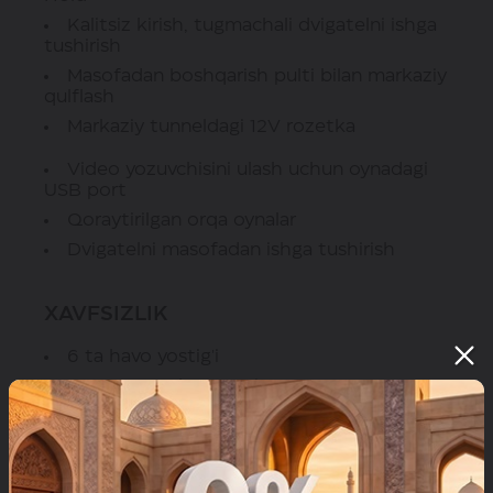
Kalitsiz kirish, tugmachali dvigatelni ishga
tushirish
Masofadan boshqarish pulti bilan markaziy
qulflash
Markaziy tunneldagi 12V rozetka
Video yozuvchisini ulash uchun oynadagi
USB port
Qoraytirilgan orqa oynalar
Dvigatelni masofadan ishga tushirish
XAVFSIZLIK
6 ta havo yostig'i
Orqa to'xtash sensori
Orqa ko'rinish kamerasi
Haydovchi charchoq monitoring tizimi
Tormoz kuchini elektron taqsimlash (EBD)