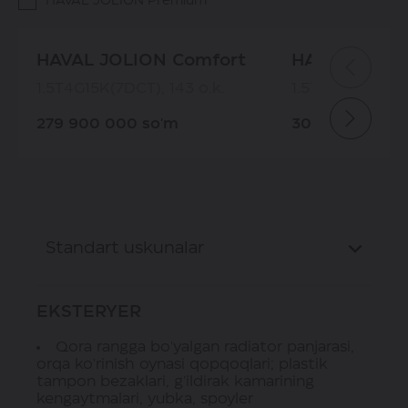
HAVAL JOLION Premium
HAVAL JOLION Comfort
HAVAL JOLIO
1.5Т4G15K(7DCT), 143 o.k.
1.5Т4G15K(7DCT)
279 900 000 so'm
309 900 000 
Standart uskunalar
EKSTERYER
Qora rangga bo'yalgan radiator panjarasi,
orqa ko'rinish oynasi qopqoqlari; plastik
tampon bezaklari, g'ildirak kamarining
kengaytmalari, yubka, spoyler