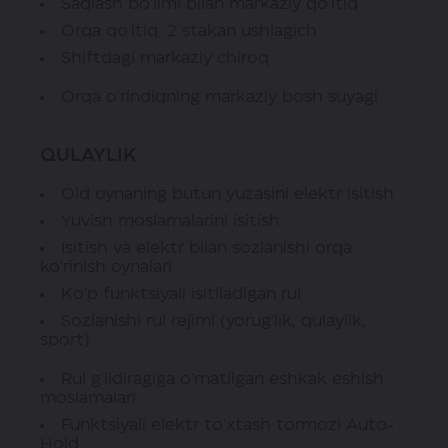
Saqlash bo'limi bilan markaziy qo'ltiq
Orqa qo'ltiq, 2 stakan ushlagich
Shiftdagi markaziy chiroq
Orqa o'rindiqning markaziy bosh suyagi
QULAYLIK
Old oynaning butun yuzasini elektr isitish
Yuvish moslamalarini isitish
Isitish va elektr bilan sozlanishi orqa
ko'rinish oynalari
Ko'p funktsiyali isitiladigan rul
Sozlanishi rul rejimi (yorug'lik, qulaylik,
sport)
Rul g'ildiragiga o'rnatilgan eshkak eshish
moslamalari
Funktsiyali elektr to'xtash tormozi Auto-
Hold