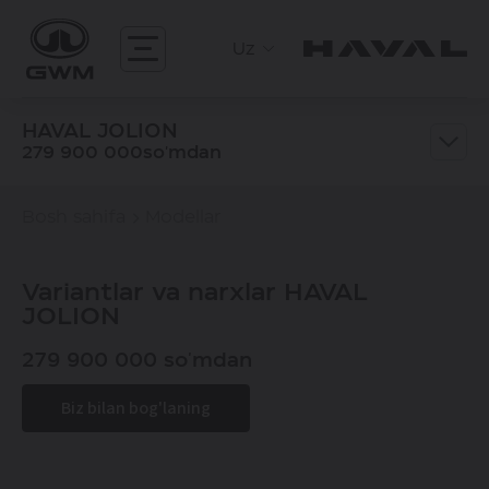
Uz
HAVAL JOLION
279 900 000so'mdan
Bosh sahifa
Modellar
Variantlar va narxlar HAVAL
JOLION
279 900 000 so'mdan
Biz bilan bog'laning