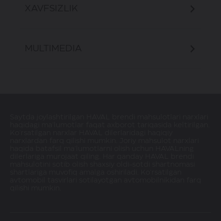
Avtomatik iqlim nazorati 1 zonali
XAVFSIZLIK
Yengil qotishma g'ildiraklar 18 dyuymli
shinalar o'lchami 225/55
360⁰ har tomonlama kamera tizimi
MULTIMEDIA
O'rindiqlar uchun teshilgan sun'iy
charmdan
Bort kompyuterining rangli displeyi,
Avtomatik iqlim nazorati 2 zonali
3,5"
Saytda joylashtirilgan HAVAL brendi mahsulotlari narxlari
haqidagi ma'lumotlar faqat axborot tariqasida keltirilgan.
Old to'xtash sensori
Ko'rsatilgan narxlar HAVAL dilerlaridagi haqiqiy
narxlardan farq qilishi mumkin. Joriy mahsulot narxlari
Yumshoq plastik asboblar paneli,
haqida batafsil ma'lumotlarni olish uchun HAVALning
asboblar panelining yuqori qismi
dilerlariga murojaat qiling. Har qanday HAVAL brendi
mahsulotini sotib olish shaxsiy oldi-sotdi shartnomasi
shartlariga muvofiq amalga oshiriladi. Ko'rsatilgan
Elektr yig'ma orqa ko'rinish
Raqamli asboblar paneli, 7 dyuymli
avtomobil tasvirlari sotilayotgan avtomobilnikidan farq
nometalllari
rangli ekran
qilishi mumkin.
Kruiz nazorati