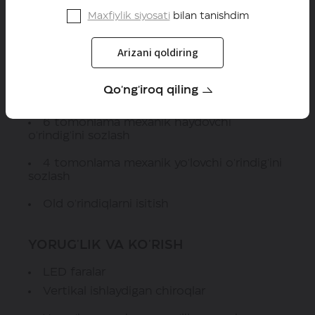
ni qo'llab-quvvatlang
Maxfiylik siyosati
bilan tanishdim
Oldida 2 ta USB port, orqada 2 ta
Arizani qoldiring
Ovozli boshqaruv
Qo'ng'iroq qiling
O'RINDIQLAR
6 tomonlama mexanik haydovchi
o'rindig'ini sozlash
4 tomonlama mexanik yo'lovchi o'rindig'ini
sozlash
Old o'rindiqlarni isitish
YORUG'LIK VA KO'RISH
LED faralar
Vertikal ishlaydigan chiroqlar