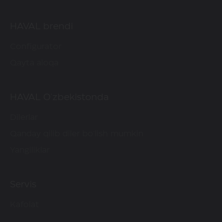
Panoramik lyuk
HAVAL brendi
4 ovoz tizimining dinamikasi
Configurator
Piyodalar va velosipedchilarni
Qayta aloqa
aniqlaydigan avtomatik tormoz tizimi
(AEB).
Orqa o'rindiqlarni isitish
HAVAL O'zbekistonda
Sozlanishi balandlik va burchakka ega
bosh ekran (HUD)
6 ovoz tizimining dinamikasi
Dilerlar
Qanday qilib diler bo'lish mumkin
Yangiliklar
Smart Dodge funktsiyasi
Servis
Tezkor simsiz quvvatlash tizimi 50W
Kafolat