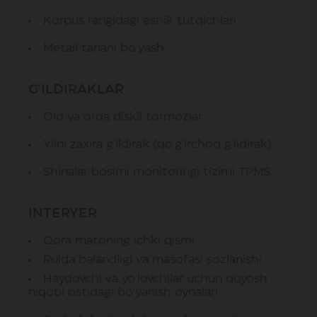
Korpus rangidagi eshik tutqichlari
Metall tanani bo'yash
G'ILDIRAKLAR
Old va orqa diskli tormozlar
Yilni zaxira g'ildirak (qo'g'irchoq g'ildirak)
Shinalar bosimi monitoringi tizimi TPMS
INTERYER
Qora matoning ichki qismi
Rulda balandligi va masofasi sozlanishi
Haydovchi va yo'lovchilar uchun quyosh
niqobi ostidagi bo'yanish oynalari