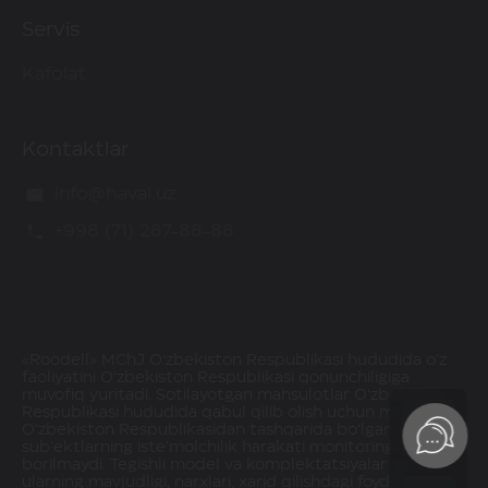
Servis
Kafolat
Kontaktlar
info@haval.uz
+998 (71) 287-88-88
«Roodell» MChJ O‘zbekiston Respublikasi hududida o'z
faoliyatini O‘zbekiston Respublikasi qonunchiligiga
muvofiq yuritadi. Sotilayotgan mahsulotlar O‘zbekiston
Respublikasi hududida qabul qilib olish uchun mavjud.
O‘zbekiston Respublikasidan tashqarida bo‘lgan
sub’ektlarning iste’molchilik harakati monitoringi olib
borilmaydi. Tegishli model va komplektatsiyalar va
ularning mavjudligi, narxlari, xarid qilishdagi foydalar va