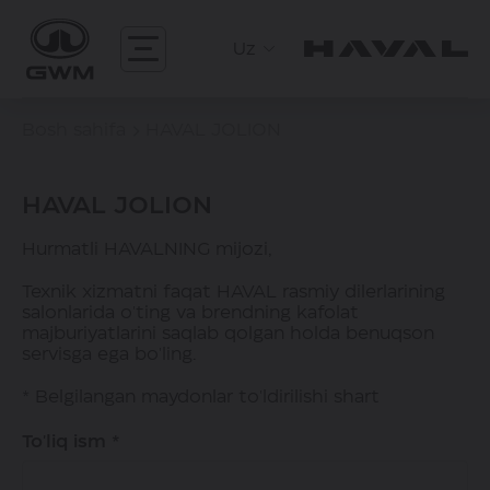
Uz
Bosh sahifa
HAVAL JOLION
HAVAL JOLION
Hurmatli HAVALNING mijozi,
Texnik xizmatni faqat HAVAL rasmiy dilerlarining
salonlarida o'ting va brendning kafolat
majburiyatlarini saqlab qolgan holda benuqson
servisga ega bo'ling.
* Belgilangan maydonlar to'ldirilishi shart
To'liq ism *