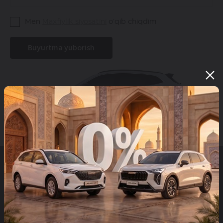
Men
Maxfiylik siyosatini
o'qib chiqdim
Buyurtma yuborish
Saytda joylashtirilgan HAVAL brendi mahsulotlari narxlari
haqidagi ma'lumotlar faqat axborot tariqasida keltirilgan.
Ko'rsatilgan narxlar HAVAL dilerlaridagi haqiqiy
narxlardan farq qilishi mumkin. Joriy mahsulot narxlari
haqida batafsil ma'lumotlarni olish uchun HAVALning
dilerlariga murojaat qiling. Har qanday HAVAL brendi
mahsulotini sotib olish shaxsiy oldi-sotdi shartnomasi