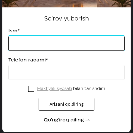
shartlariga muvofiq amalga oshiriladi. Ko'rsatilgan
avtomobil tasvirlari sotilayotgan avtomobilnikidan farq
qilishi mumkin.
So'rov yuborish
Ism*
Telefon raqami*
HAVAL axborot liniyasi
+998 (71) 287-88-88
HAVAL ijtimoiy tarmoqlarda
Maxfiylik siyosati
bilan tanishdim
Arizani qoldiring
Modellar
Qo'ng'iroq qiling
Configurator