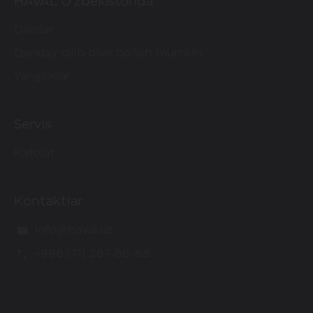
HAVAL O'zbekistonda
Dilerlar
Qanday qilib diler bo'lish mumkin
Yangiliklar
Servis
Kafolat
Kontaktlar
info@haval.uz
+998 (71) 287-88-88