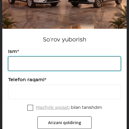
So'rov yuborish
Dvigatel
2.0 Turbo (2WD)
Ism*
231 o.k.
Benzin
Transmissiya
Telefon raqami*
9DCT
Drayv
Old
Maxfiylik siyosati
bilan tanishdim
Arizani qoldiring