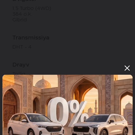
1.5 Turbo (4WD)
364 o.k.
Gibrid
Transmissiya
DHT - 4
Drayv
Toʻliq
HAVAL H7
399 900 000 so'mdan