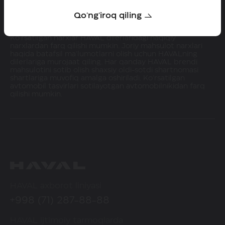
Qo'ng'iroq qiling
Saytda joylashtirilgan HAVAL brendi mahsulotlari narxlari
haqidagi ma'lumotlar faqat axborot tariqasida keltirilgan.
Ko'rsatilgan narxlar HAVAL dilerlaridagi haqiqiy
narxlardan farq qilishi mumkin. Joriy mahsulot narxlari
haqida batafsil ma'lumotlarni olish uchun HAVALning
dilerlariga murojaat qiling. Har qanday HAVAL brendi
mahsulotini sotib olish shaxsiy oldi-sotdi shartnomasi
shartlariga muvofiq amalga oshiriladi. Ko'rsatilgan
avtomobil tasvirlari sotilayotgan avtomobilnikidan farq
qilishi mumkin.
HAVAL axborot liniyasi
+998 (71) 287-88-88
HAVAL ijtimoiy tarmoqlarda