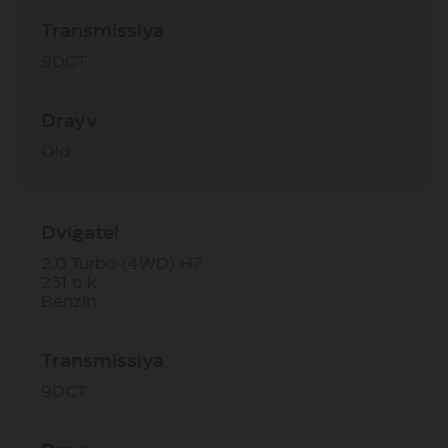
Transmissiya
9DCT
Drayv
Old
Dvigatel
2.0 Turbo (4WD) H7
231 o.k.
Benzin
Transmissiya
9DCT