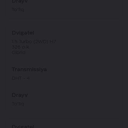
Drayv
Toʻliq
Dvigatel
1.5 Turbo (2WD) H7
326 o.k.
Gibrid
Transmissiya
DHT - 4
Drayv
Toʻliq
Dvigatel