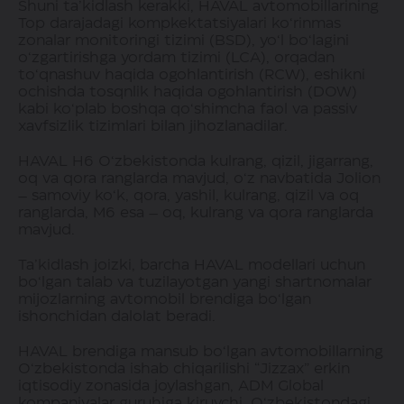
Shuni ta’kidlash kerakki, HAVAL avtomobillarining
Top darajadagi kompkektatsiyalari ko‘rinmas
zonalar monitoringi tizimi (BSD), yo‘l bo‘lagini
o‘zgartirishga yordam tizimi (LCA), orqadan
to‘qnashuv haqida ogohlantirish (RCW), eshikni
ochishda tosqnlik haqida ogohlantirish (DOW)
kabi ko‘plab boshqa qo‘shimcha faol va passiv
xavfsizlik tizimlari bilan jihozlanadilar.
HAVAL H6 O‘zbekistonda kulrang, qizil, jigarrang,
oq va qora ranglarda mavjud, o‘z navbatida Jolion
– samoviy ko‘k, qora, yashil, kulrang, qizil va oq
ranglarda, M6 esa – oq, kulrang va qora ranglarda
mavjud.
Ta’kidlash joizki, barcha HAVAL modellari uchun
bo‘lgan talab va tuzilayotgan yangi shartnomalar
mijozlarning avtomobil brendiga bo‘lgan
ishonchidan dalolat beradi.
HAVAL brendiga mansub bo‘lgan avtomobillarning
O‘zbekistonda ishab chiqarilishi “Jizzax” erkin
iqtisodiy zonasida joylashgan, ADM Global
kompaniyalar guruhiga kiruvchi, O‘zbekistondagi