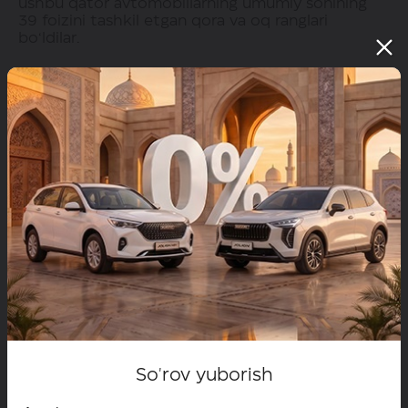
ushbu qator avtomobillarning umumiy sonining
39 foizini tashkil etgan qora va oq ranglari
bo‘ldilar.
HAVAL M6 may oyida sotilgan avtomobillar soni
bo‘yicha bor yo‘g‘I 3-o‘rinni egallagan bo‘lsada,
avtomobil 2024-yil 1-iyunga qadar tuzilgan
shartnomalar soni bo‘yicha 1-o‘rinni qo‘lga kiritdi.
142 dona M6 yuzasidan shartnomalar tuzilgan va
tez muddatlarda ularning xaridorlarga topshirilishi
rejalashtirilgan bo‘lib, avtomobillarning 72 foiz
qora va 22 foiz oq ranglidir.
So'rov yuborish