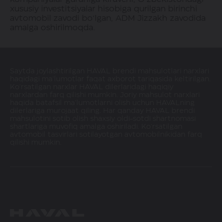
xususiy investitsiyalar hisobiga qurilgan birinchi
avtomobil zavodi bo‘lgan, ADM Jizzakh zavodida
amalga oshirilmoqda.
Saytda joylashtirilgan HAVAL brendi mahsulotlari narxlari
haqidagi ma'lumotlar faqat axborot tariqasida keltirilgan.
Ko'rsatilgan narxlar HAVAL dilerlaridagi haqiqiy
narxlardan farq qilishi mumkin. Joriy mahsulot narxlari
haqida batafsil ma'lumotlarni olish uchun HAVALning
dilerlariga murojaat qiling. Har qanday HAVAL brendi
mahsulotini sotib olish shaxsiy oldi-sotdi shartnomasi
shartlariga muvofiq amalga oshiriladi. Ko'rsatilgan
avtomobil tasvirlari sotilayotgan avtomobilnikidan farq
qilishi mumkin.