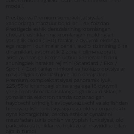
Jolion modeli egalladi, uchinchi o‘rinni esa – M6
modeli.
Prestige va Premium kompkektatsiyalari
xaridorlarga manzuur bo‘ldilar – 45 foizdan.
Prestigeda eshik derazalarining xromlangan
chetlari, eshiklarning xromlangan moldinglari,
yorug‘lik diodli (LED) faralar, 7 dyuymli ekranga
ega raqamli qurilmalar paneli, audio tizimining 6 ta
dinamiklari, avtomatik 2 zonali iqlim-nazorati,
360° aylanasiga ko‘rish uchun kameralar tizimi,
shuningdek harakat rejimini (Standard / Eko /
Sport / Qor) tanlash imkoni va hokazo optsiyalar
mavjudligini ta’kidlash joiz. Top darajadagi
Premium kompkektatsiyasi panoramik lyuk,
225/55 o‘lchamdagi shinalarga ega 18 dyuymli
yengil qotishmadan ishlangan g‘ildirak disklari, 6
yo‘nalishda elektron tarzda sozlanadigan
haydovchi o‘rindig‘i, avtoyetkazuvchi va siqilishdan
himoya qilish funktsiyasiga ega old va orqa elektr
oyna ko‘targichlar, barcha eshiklar oynalarini
masofadan turib ochish va yopish funksiyasi, old
parkovka datchiklari va hokazolar mavjudligi bilan
ajralib turadi.