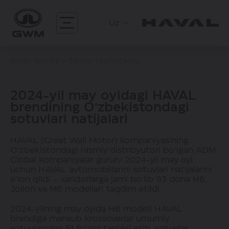
Uz
Bosh sahifa
Savdo statistikasi
2024-yil may oyidagi HAVAL
brendining O‘zbekistondagi
sotuvlari natijalari
HAVAL (Great Wall Motor) kompaniyasining
O‘zbekistondagi rasmiy distribyutori bo‘lgan ADM
Global kompaniyalar guruhi 2024-yil may oyi
uchun HAVAL avtomobillarini sotuvlari natijalarini
e’lon qildi – xaridorlarga jami bo‘lib 93 dona H6,
Jolion va M6 modellari taqdim etildi.
2024-yilning may oyida H6 modeli HAVAL
brendiga mansub krossoverlar umumiy
sotuvlarining 51 foizini tashkil etib, sotuvlar