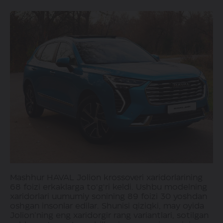
Mashhur HAVAL Jolion krossoveri xaridorlarining
68 foizi erkaklarga to‘g‘ri keldi. Ushbu modelning
xaridorlari uumumiy sonining 89 foizi 30 yoshdan
oshgan insonlar edilar. Shunisi qiziqki, may oyida
Jolion’ning eng xaridorgir rang variantlari, sotilgan