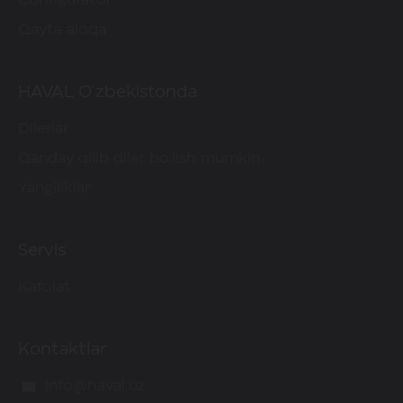
Configurator
Qayta aloqa
HAVAL O'zbekistonda
Dilerlar
Qanday qilib diler bo'lish mumkin
Yangiliklar
Servis
Kafolat
Kontaktlar
info@haval.uz