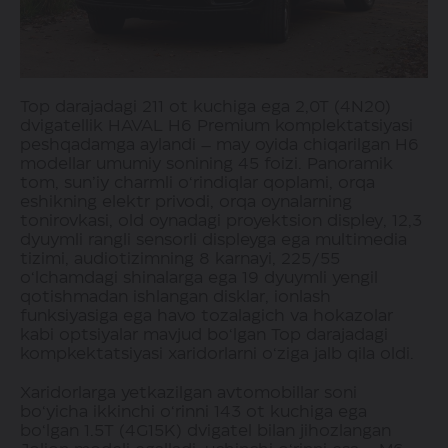
Top darajadagi 211 ot kuchiga ega 2,0T (4N20)
dvigatellik HAVAL H6 Premium komplektatsiyasi
peshqadamga aylandi – may oyida chiqarilgan H6
modellar umumiy sonining 45 foizi. Panoramik
tom, sun’iy charmli o‘rindiqlar qoplami, orqa
eshikning elektr privodi, orqa oynalarning
tonirovkasi, old oynadagi proyektsion displey, 12,3
dyuymli rangli sensorli displeyga ega multimedia
tizimi, audiotizimning 8 karnayi, 225/55
o‘lchamdagi shinalarga ega 19 dyuymli yengil
qotishmadan ishlangan disklar, ionlash
funksiyasiga ega havo tozalagich va hokazolar
kabi optsiyalar mavjud bo‘lgan Top darajadagi
kompkektatsiyasi xaridorlarni o‘ziga jalb qila oldi.
Xaridorlarga yetkazilgan avtomobillar soni
bo‘yicha ikkinchi o‘rinni 143 ot kuchiga ega
bo‘lgan 1.5T (4G15K) dvigatel bilan jihozlangan