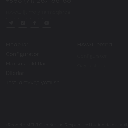
+998 (71) 287-88-88
HAVAL ijtimoiy tarmoqlarda
Modellar
HAVAL brendi
Configurator
Configurator
Maxsus takliflar
Qayta aloqa
Dilerlar
Test-drayvga yozilish
«Roodell» MChJ O‘zbekiston Respublikasi hududida o'z faoliy