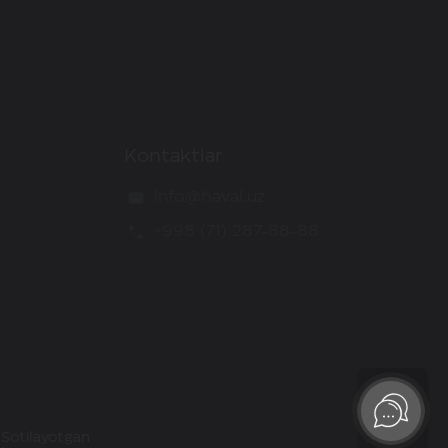
Kontaktlar
info@haval.uz
+998 (71) 287-88-88
 Sotilayotgan