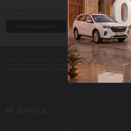
Men
Maxfiylik siyosatini
o'qib chiqdim
Buyurtma yuborish
Saytda joylashtirilgan HAVAL brendi mahsulotlari narxlari haqi
mumkin. Joriy mahsulot narxlari haqida batafsil ma'lumotlarn
shartnomasi shartlariga muvofiq amalga oshiriladi. Ko'rsatilg
HAVAL axborot liniyasi