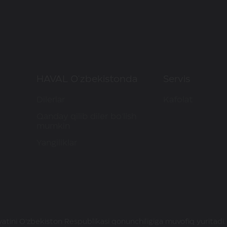
HAVAL O'zbekistonda
Servis
Dilerlar
Kafolat
Qanday qilib diler bo'lish
mumkin
Yangiliklar
atini O‘zbekiston Respublikasi qonunchiligiga muvofiq yuritadi.