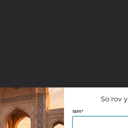
So'rov 
Ism*