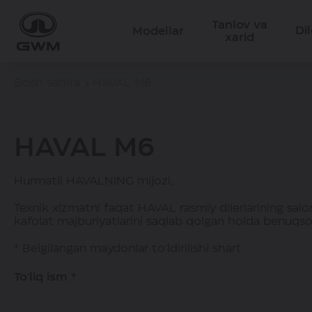
Tanlov va
Dil
Modellar
xarid
Bosh sahifa
HAVAL M6
HAVAL M6
Hurmatli HAVALNING mijozi,
Texnik xizmatni faqat HAVAL rasmiy dilerlarining salo
kafolat majburiyatlarini saqlab qolgan holda benuqson
* Belgilangan maydonlar to'ldirilishi shart
To'liq ism *