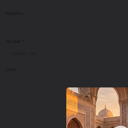
Telefon
Model *
Izoh