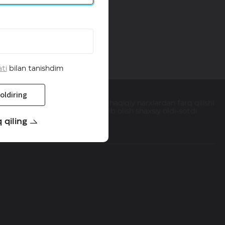
ati
bilan tanishdim
oldiring
an narxlar HAVAL dilerlaridagi haqiqiy narxlardan farq qilishi
 HAVAL brendi mahsulotini sotib olish shaxsiy oldi-sotdi
hi mumkin.
 qiling