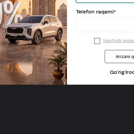
Telefon raqami*
Maxfiylik siyos
Arizani q
dagi ma'lumotlar faqat axborot tariqasida keltirilgan. Ko'rsatilg
i olish uchun HAVALning dilerlariga murojaat qiling. Har qanday
an avtomobil tasvirlari sotilayotgan avtomobilnikidan farq qilis
Qo'ng'iroq