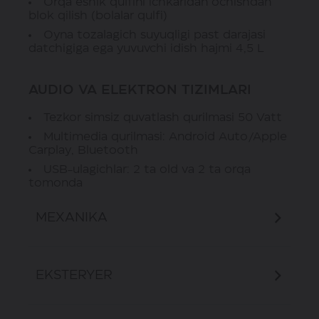
Orqa eshik qulfini ichkaridan ochishdan
blok qilish (bolalar qulfi)
Oyna tozalagich suyuqligi past darajasi
datchigiga ega yuvuvchi idish hajmi 4,5 L
AUDIO VA ELEKTRON TIZIMLARI
Tezkor simsiz quvatlash qurilmasi 50 Vatt
Multimedia qurilmasi: Android Auto/Apple
Carplay, Bluetooth
USB-ulagichlar: 2 ta old va 2 ta orqa
tomonda
Yuqori aniqlikdagi sensorli displey, 14,6
MEXANIKA
dyum
Raqamli qurilmalar paneli, rangli ekran
10,25 dyum
Orqa differensialni blok qilish
EKSTERYER
Tezlik oshirilganida audiotizim tovushini
o‘zgartirish tizimi
Dam olish uchun I Space rejimi