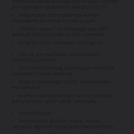
tormozlanishda kuchaytirgichli EBD tormoz
zo‘riqishlarni taqsimlash elektron tizimi
Favqulodda tormozlashda avariya
chiroqlarini avtomat tarzda yoqish
"Shaffof kapot" funksiyasiga ega 360
gradusli doira bo‘ylab ko‘rish kamerasi
Orqa ko‘rinish kamerasi tozalagichi
Old va yon xavfsizlik yostiqchalari,
xavfsizlik pardalari
Old o‘rindiqlarning taqilmagan xavfsizlik
kamarlari haqida eslatma
Orqa o‘rindiqlarga ISOFIX mahkamlash
moslamalari
Avariya vaqtida yonilg‘i va moy yetkazib
berishni blok qilish qilish funksiyasi
Immobilayzer
Avtomobilni qidirish tizimi, tovush,
yorug‘lik signalini masofadan faollashtirish