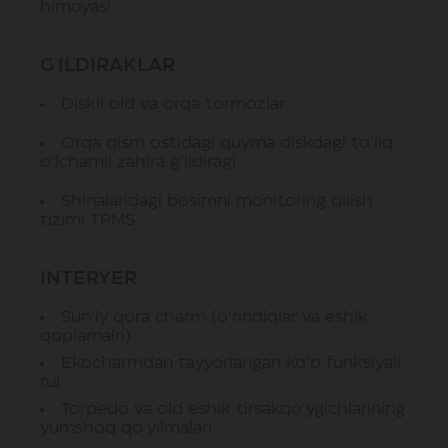
himoyasi
G'ILDIRAKLAR
Diskli old va orqa tormozlar
Orqa qism ostidagi quyma diskdagi to‘liq
o‘lchamli zahira g‘ildiragi
Shinalaridagi bosimni monitoring qilish
tizimi TPMS
INTERYER
Sun’iy qora charm (o‘rindiqlar va eshik
qoplamalri)
Ekocharmdan tayyorlangan ko‘p funksiyali
rul
Torpedo va old eshik tirsakqo‘ygichlarining
yumshoq qo‘yilmalari