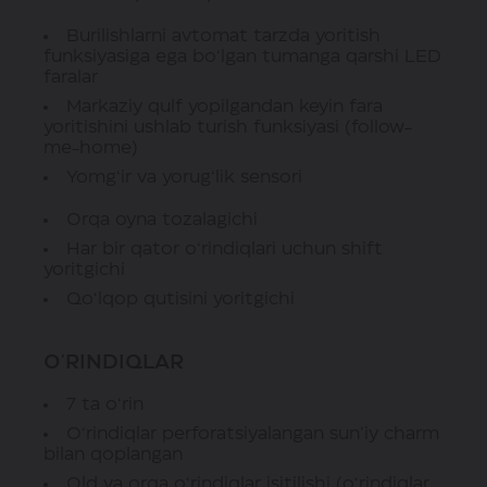
Burilishlarni avtomat tarzda yoritish
funksiyasiga ega bo‘lgan tumanga qarshi LED
faralar
Markaziy qulf yopilgandan keyin fara
yoritishini ushlab turish funksiyasi (follow-
me-home)
Yomg‘ir va yorug‘lik sensori
Orqa oyna tozalagichi
Har bir qator o‘rindiqlari uchun shift
yoritgichi
Qo‘lqop qutisini yoritgichi
O'RINDIQLAR
7 ta o‘rin
O‘rindiqlar perforatsiyalangan sun’iy charm
bilan qoplangan
Old va orqa o‘rindiqlar isitilishi (o‘rindiqlar