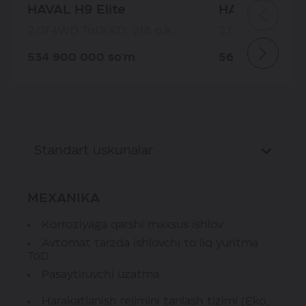
HAVAL H9 Elite
HAVAL H9 P
2.0T4WD ToD(AT), 218 o.k.
2.0T4WD ToD(AT
534 900 000 so'm
569 900 000 
Standart uskunalar
MEXANIKA
Korroziyaga qarshi maxsus ishlov
Avtomat tarzda ishlovchi to‘liq yuritma
ToD
Pasaytiruvchi uzatma
Harakatlanish rejimini tanlash tizimi (Eko,