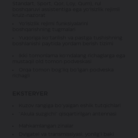
Standart, Sport, Qor, Loy, Qum), rul
boshqaruvi assistentiga ega yo‘lsizlik rejimli
kruiz-nazorat
Yo‘lsizlik rejimi funksiyalarini
boshqarishning tugmalari
Yuqoriga ko‘tarilish va pastga tushishning
boshlanishi paytida yordam berish tizimi
Ikki tomonlama ko‘ndalang richaglarga ega
mustaqil old tomon podveskasi
Orqa tomon bog‘liq bo‘lgan podveska
richagli
EKSTERYER
Kuzov rangiga bo‘yalgan eshik tutqichlari
"Akula suzgichi" qisqartirilgan antennasi
Mahkamlangan zinalar
Dvigatel va transmissiyasi, yonilg‘i baki