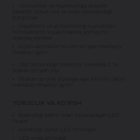
Yo‘lovchilar va haydovchiga qulaylik
yaratish uchun old va orqa ustunlardagi
tutqichlar
Haydovchi va yo‘lovchining quyoshdan
himoyalovchi soyabonlarida yoritgichli
makiyaj oynalari
Kiyim-kechaklar bo‘limi bo‘lgan markaziy
tirsakqo‘ygich
Old tomondagi markaziy tonnelda 2 ta
stakan qo‘yish joyi
Stakan qo‘yish joylariga ega ikkinchi qator
markaziy tirsakqo‘ygichi
YORUG'LIK VA KO'RISH
Balandligi elektr bilan sozlanadigan LED
faralar
Kunduzgi yurish LED chiroqlari
LED orqa chiroqlar