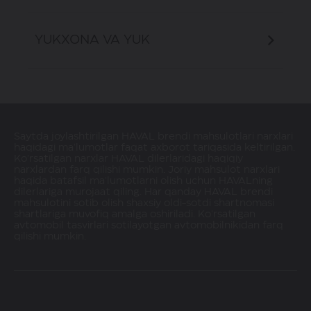
Haydovchi o‘rindig‘i holatini eslab
qolish xotirasi (3 xil holatlar)
Akustik tizim, 8 dona dinamiklar
YUKXONA VA YUK
Orqa tomonni ko‘rish oynalarini isitish,
elektr bilan sozlash, elektr taxlash
Rozetka 220 V / 400 Vt
Tirbandlikda harakatlanish bo ‘yicha
TJA va intellektual kruiz-nazorat
bo‘yicha ICA funksiyasiga ega adaptiv
ACC kruiz-nazorati
Saytda joylashtirilgan HAVAL brendi mahsulotlari narxlari
4 yo‘nalishlarda yo‘lovchi o‘rindiqlarini
haqidagi ma'lumotlar faqat axborot tariqasida keltirilgan.
Brend ostidagi akustik tizim,
Ko'rsatilgan narxlar HAVAL dilerlaridagi haqiqiy
mexanik sozlash
kuchaytirgich va subvuferni o‘z ichiga
narxlardan farq qilishi mumkin. Joriy mahsulot narxlari
olgan 10 ta dinamiklar
haqida batafsil ma'lumotlarni olish uchun HAVALning
Orqa tomonni ko‘rish oynalarini isitish,
dilerlariga murojaat qiling. Har qanday HAVAL brendi
avtomat tarzda elektr bilan sozlash,
mahsulotini sotib olish shaxsiy oldi-sotdi shartnomasi
shartlariga muvofiq amalga oshiriladi. Ko'rsatilgan
elektr taxlash
avtomobil tasvirlari sotilayotgan avtomobilnikidan farq
qilishi mumkin.
To‘qnashuvdan ogohlantirish FCW
tizimi , avtomatik tormozlanish
4 yo‘nalishlarda yo‘lovchi o‘rindiqlarini
funksiyasiga ega harakatlanish
elektr sozlash
assistentlari AEB va
piyodalar/velosipedchilar/belgilarini