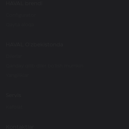
HAVAL brendi
Smart Dodge "Aqlli qochish"
funksiyasi
Configurator
Qayta aloqa
HAVAL O'zbekistonda
Dilerlar
Orqa tomondan to‘qnashuvni oldini
Qanday qilib diler bo'lish mumkin
olish RCW funksiyasiga ega
Yangiliklar
ko‘ndalang yo‘nalishda / ko‘rib
bo‘lmaydigan zonalarda harakatni
monitoring qilish DOW tizimi
Servis
Kafolat
Kontaktlar