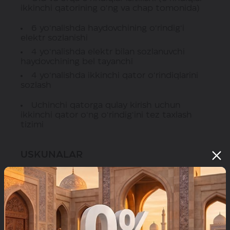
ikkinchi qatorining o‘ng va chap tomonida)
6 yo‘nalishda haydovchining o‘rindig‘i
elektr sozlanishi
4 yo‘nalishda elektr bilan sozlanuvchi
haydovchining bel tayanchi
4 yo‘nalishda ikkinchi qator o‘rindiqlarini
sozlash
Uchinchi qatorga qulay kirish uchun
ikkinchi qator o‘ng o‘rindig‘ini tez taxlash
tizimi
USKUNALAR
Shovqin o‘tkazmaydigan pesh oyna
Avtomat tarzda qoraytirishga ega salonda
joylashgan orqa tomonni ko‘rish oynasi
Pesh oyna, orqa oyna va oyna yuvuvchi
forsunkalari elektr isitilishi