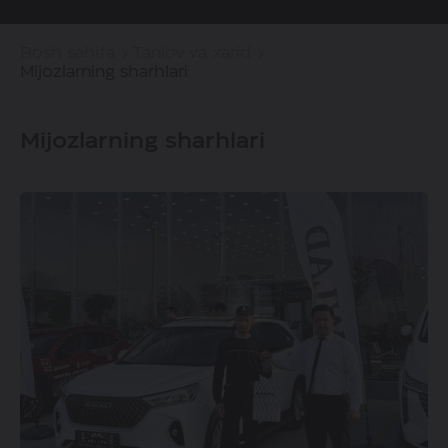
Bosh sahifa
Tanlov va xarid
Mijozlarning sharhlari
Mijozlarning sharhlari