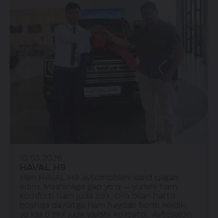
10.03.2026
HAVAL H9
Men HAVAL H9 avtomobilini xarid qilgan
edim. Mashinaga gap yo‘q — yurishi ham,
komforti ham juda zo‘r. Oila bilan hatto
boshqa davlatga ham haydab borib keldik,
yo‘lda o‘zini juda yaxshi ko‘rsatdi. Avtosalon