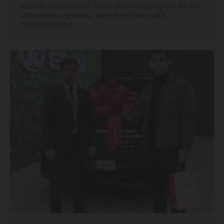
xizmat ko‘rsatishi ham yuqori darajada ekan.
Umuman olganda, tanlovimdan juda
mamnunman.