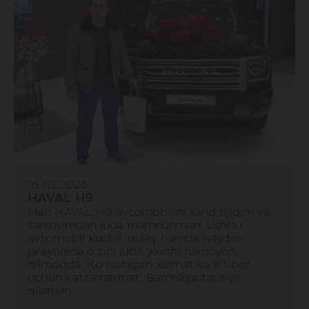
16.02.2026
HAVAL H9
Men HAVAL H9 avtomobilini xarid qildim va
tanlovimdan juda mamnunman. Ushbu
avtomobil kuchli, qulay hamda haydov
jarayonida o‘zini juda yaxshi namoyon
qilmoqda. Ko‘rsatilgan xizmat va e’tibor
uchun katta rahmat. Barchaga tavsiya
qilaman.