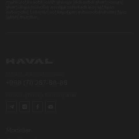
mahsulotini sotib olish shaxsiy oldi-sotdi shartnomasi
shartlariga muvofiq amalga oshiriladi. Ko'rsatilgan
avtomobil tasvirlari sotilayotgan avtomobilnikidan farq
qilishi mumkin.
HAVAL axborot liniyasi
+998 (71) 287-88-88
HAVAL ijtimoiy tarmoqlarda
Modellar