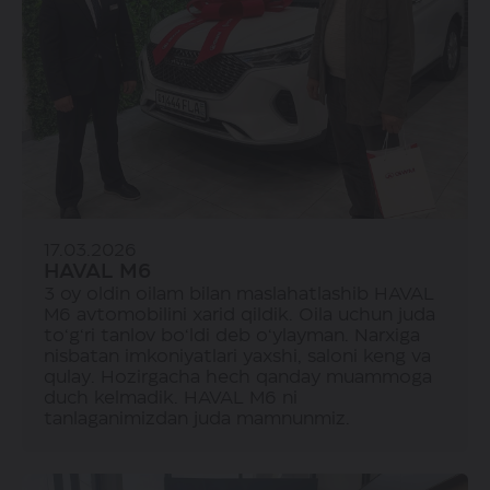
17.03.2026
HAVAL M6
3 oy oldin oilam bilan maslahatlashib HAVAL
M6 avtomobilini xarid qildik. Oila uchun juda
to‘g‘ri tanlov bo‘ldi deb o‘ylayman. Narxiga
nisbatan imkoniyatlari yaxshi, saloni keng va
qulay. Hozirgacha hech qanday muammoga
duch kelmadik. HAVAL M6 ni
tanlaganimizdan juda mamnunmiz.