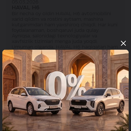
05.03.2026
HAVAL H6
Bir necha oy oldin HAVAL H6 avtomobilini
xarid qildim va rostini aytsam, mashina
kutganimdan ham yaxshiroq chiqdi. Har kuni
foydalanaman, boshqaruvi juda qulay.
Ayniqsa, salonidagi texnologiyalar va
xavfsizlik tizimlari menga juda yoqdi.
Umuman olganda, HAVAL H6 haqiqatan ham
yuqori darajadagi avtomobil ekan.