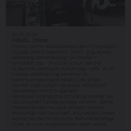
30.01.2026
HAVAL Jolion
HAVAL rasmiy avtosaloniga tashrif buyurdim
va juda yaxshi taassurot oldim. Eng avvalo,
salonning zamonaviyligi va tozaligini
ta'kidlash joiz - mijozlar uchun barcha
qulayliklar yaratilgan: kutish joyi, kofe, Wi-Fi
hamda xodimlarning samimiy va
xushmuomala munosabati juda yoqdi.
Xizmat sifati yuqori darajada: avtomobil
tanlashdan tortib hujjatlarni
rasmiylashtirishgacha bo'lgan jarayonlar tez
va tushunarli tarzda amalga oshirildi. Servis
markazida barcha zarur ehtiyot qismlar
mavjudligi ham quvonarli, shu sababli texnik
xizmat ko'rsatish bo'yicha tashvishlanishga
hojat yo'q va uzoqqa borish shart emas.