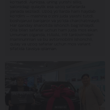
ko‘rsatdi. Ayniqsa, uning yurishi silliq,
salonidagi qulaylik esa uzoq safarlarda
yanada seziladi. Uzoq yo‘llarda ham haydab
ko‘rdim — mashina o‘zini juda yaxshi tutdi,
boshqaruvi barqaror va yo‘lda charchatmaydi.
Har qanday sharoitda ishonch bag‘ishlaydi.
Oila bilan safarlar uchun ham juda mos ekan.
Umuman olganda, HAVAL H9 tanlovimdan
mamnunman va bu avtomobilni ishonchli,
qulay va uzoq safarlar uchun mos variant
sifatida tavsiya qilaman.