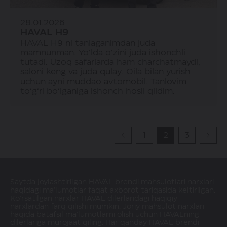
28.01.2026
HAVAL H9
HAVAL H9 ni tanlaganimdan juda
mamnunman. Yo‘lda o‘zini juda ishonchli
tutadi. Uzoq safarlarda ham charchatmaydi,
saloni keng va juda qulay. Oila bilan yurish
uchun ayni muddao avtomobil. Tanlovim
to‘g‘ri bo‘lganiga ishonch hosil qildim.
1
2
3
Saytda joylashtirilgan HAVAL brendi mahsulotlari narxlari
haqidagi ma'lumotlar faqat axborot tariqasida keltirilgan.
Ko'rsatilgan narxlar HAVAL dilerlaridagi haqiqiy
narxlardan farq qilishi mumkin. Joriy mahsulot narxlari
haqida batafsil ma'lumotlarni olish uchun HAVALning
dilerlariga murojaat qiling. Har qanday HAVAL brendi