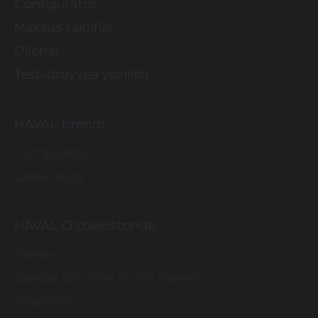
Configurator
Maxsus takliflar
Dilerlar
Test-drayvga yozilish
HAVAL brendi
Configurator
Qayta aloqa
HAVAL O'zbekistonda
Dilerlar
Qanday qilib diler bo'lish mumkin
Yangiliklar