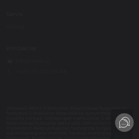
Servis
Kafolat
Kontaktlar
info@haval.uz
+998 (71) 287-88-88
«Roodell» MChJ O‘zbekiston Respublikasi hududida o'z
faoliyatini O‘zbekiston Respublikasi qonunchiligiga
muvofiq yuritadi. Sotilayotgan mahsulotlar O‘zbekiston
Respublikasi hududida qabul qilib olish uchun mavjud.
O‘zbekiston Respublikasidan tashqarida bo‘lgan
sub’ektlarning iste’molchilik harakati monitoringi olib
borilmaydi. Tegishli model va komplektatsiyalar va