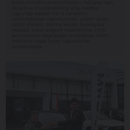
ko'rib chiqdim va solishtirdim, natijada narx,
dizayn va jihozlanishning eng maqbul
uyg'unligi sababli H6 ni tanladim.
Avtomobildan mamnunman: yurishi qulay,
saloni shinam, barcha kerakli funksiyalar
mavjud. Xarid jarayoni muammosiz o'tdi,
avtomobilni belgilangan muddatda oldim.
Hozircha faqat ijobiy taassurotlar
qoldirmoqda.