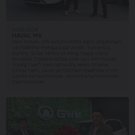
01.05.2026
HAVAL M6
Men HAVAL M6 avtomobilini xarid qilganman
va mashina menga juda yoqdi. Yumshoq
yurishi, qulay saloni va keng bagaj qismi
kundalik foydalanishda juda qo‘l kelmoqda.
Yoqilg‘i sarfi ham iqtisodiy ekan. Shahar
ichida ham, uzoq yo‘lda ham mashina o‘zini
yaxshi ko‘rsatmoqda. Hozircha tanlovimdan
mamnunman.