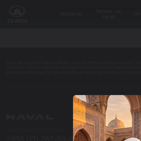
Bosh sahifa
Tanlov va xarid
Mijozlarning sharhlari
Tanlov va
Dil
Modellar
xarid
Saytda joylashtirilgan HAVAL brendi mahsulotlari narxlari haqi
mumkin. Joriy mahsulot narxlari haqida batafsil ma'lumotlarn
shartnomasi shartlariga muvofiq amalga oshiriladi. Ko'rsatilg
HAVAL axborot liniyasi
+998 (71) 287-88-88