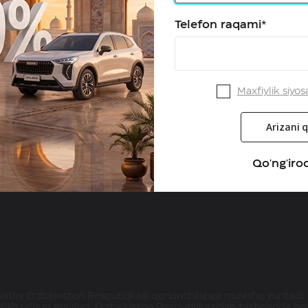
Telefon raqami*
Maxfiylik siyos
HAVAL O'zbekistonda
Servis
Arizani q
Dilerlar
Kafolat
Qanday qilib diler bo'lish
Qo'ng'iroq
mumkin
Yangiliklar
atini O‘zbekiston Respublikasi qonunchiligiga muvofiq yuritadi.
olish uchun mavjud. O‘zbekiston Respublikasidan tashqarida bo