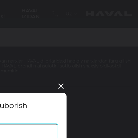
HAVAL
Uz
si
IZIDAN
an narxlar HAVAL dilerlaridagi haqiqiy narxlardan farq qilishi
 HAVAL brendi mahsulotini sotib olish shaxsiy oldi-sotdi
hi mumkin.
yuborish