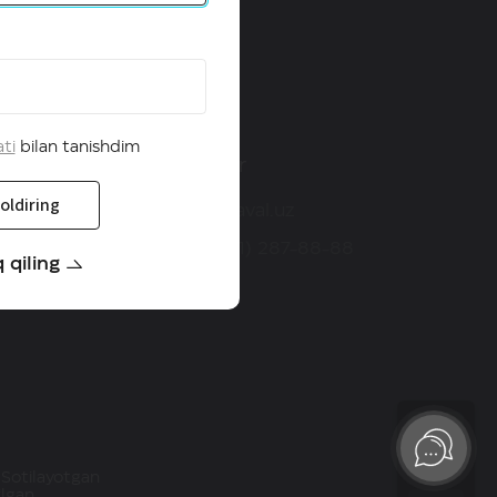
ati
bilan tanishdim
Kontaktlar
oldiring
info@haval.uz
+998 (71) 287-88-88
 qiling
 Sotilayotgan
‘lgan