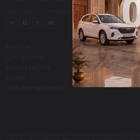
HAVAL ijtimoiy tarmoqlarda
Modellar
HAVAL brendi
Configurator
Configurator
Maxsus takliflar
Qayta aloqa
Dilerlar
Test-drayvga yozilish
«Roodell» MChJ O‘zbekiston Respublikasi hududida o'z faoliy
mahsulotlar O‘zbekiston Respublikasi hududida qabul qilib 