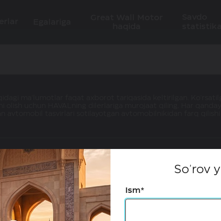
Savdo
Great Wall Motor
erlar
Egalariga
haqida
statistika
dagi ma'lumotlar faqat axborot tariqasida keltirilgan. Ko'rsatilg
i olish uchun HAVALning dilerlariga murojaat qiling. Har qanday
an avtomobil tasvirlari sotilayotgan avtomobilnikidan farq qilis
So'rov 
Ism*