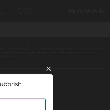
HAVAL
Uz
si
IZIDAN
an narxlar HAVAL dilerlaridagi haqiqiy narxlardan farq qilishi
 HAVAL brendi mahsulotini sotib olish shaxsiy oldi-sotdi
hi mumkin.
yuborish