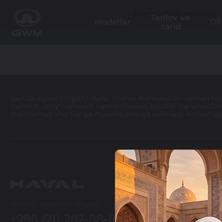
Bosh sahifa
Tanlov va xarid
Mijozlarning sharhlari
Tanlov va
Dil
Modellar
xarid
Saytda joylashtirilgan HAVAL brendi mahsulotlari narxlari haqi
mumkin. Joriy mahsulot narxlari haqida batafsil ma'lumotlarn
shartnomasi shartlariga muvofiq amalga oshiriladi. Ko'rsatilg
HAVAL axborot liniyasi
+998 (71) 287-88-88