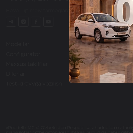
HAVAL ijtimoiy tarmoqlarda
Modellar
HAVAL brendi
Configurator
Configurator
Maxsus takliflar
Qayta aloqa
Dilerlar
Test-drayvga yozilish
«Roodell» MChJ O‘zbekiston Respublikasi hududida o'z faoliy
mahsulotlar O‘zbekiston Respublikasi hududida qabul qilib 