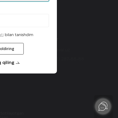
ati
bilan tanishdim
Kontaktlar
oldiring
info@haval.uz
+998 (71) 287-88-88
 qiling
 Sotilayotgan
‘lgan