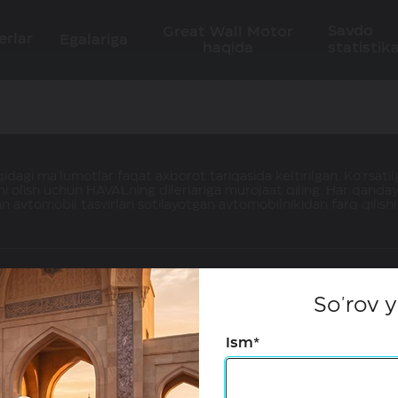
Savdo
Great Wall Motor
erlar
Egalariga
haqida
statistika
dagi ma'lumotlar faqat axborot tariqasida keltirilgan. Ko'rsatilg
i olish uchun HAVALning dilerlariga murojaat qiling. Har qanday
an avtomobil tasvirlari sotilayotgan avtomobilnikidan farq qilis
So'rov 
Ism*