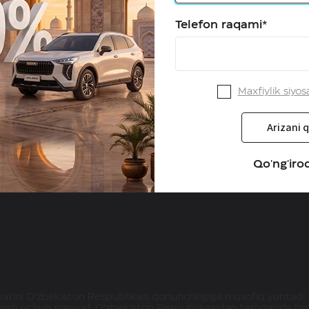
Telefon raqami*
Maxfiylik siyos
HAVAL O'zbekistonda
Servis
Arizani q
Dilerlar
Kafolat
Qanday qilib diler bo'lish
Qo'ng'iroq
mumkin
Yangiliklar
atini O‘zbekiston Respublikasi qonunchiligiga muvofiq yuritadi.
olish uchun mavjud. O‘zbekiston Respublikasidan tashqarida bo