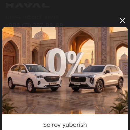
HAVAL axborot liniyasi
+998 (71) 287-88-88
HAVAL ijtimoiy tarmoqlarda
Modellar
Configurator
Maxsus takliflar
Dilerlar
Test-drayvga yozilish
So'rov yuborish
HAVAL brendi