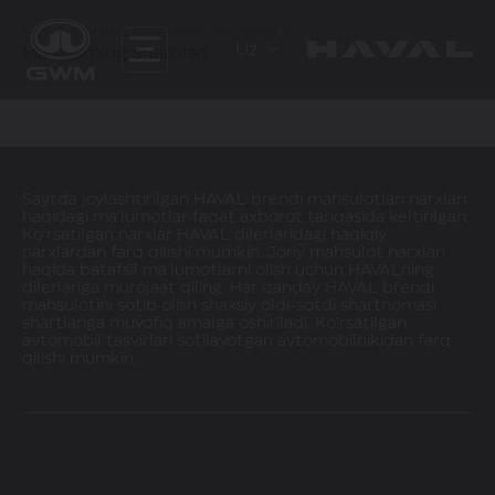
Bosh sahifa
Tanlov va xarid
Uz
Mijozlarning sharhlari
Saytda joylashtirilgan HAVAL brendi mahsulotlari narxlari
haqidagi ma'lumotlar faqat axborot tariqasida keltirilgan.
Ko'rsatilgan narxlar HAVAL dilerlaridagi haqiqiy
narxlardan farq qilishi mumkin. Joriy mahsulot narxlari
haqida batafsil ma'lumotlarni olish uchun HAVALning
dilerlariga murojaat qiling. Har qanday HAVAL brendi
mahsulotini sotib olish shaxsiy oldi-sotdi shartnomasi
shartlariga muvofiq amalga oshiriladi. Ko'rsatilgan
avtomobil tasvirlari sotilayotgan avtomobilnikidan farq
qilishi mumkin.