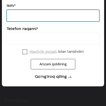
Ism*
Configurator
Qayta aloqa
Telefon raqami*
HAVAL O'zbekistonda
Dilerlar
Qanday qilib diler bo'lish mumkin
Maxfiylik siyosati
bilan tanishdim
Yangiliklar
Arizani qoldiring
Servis
Qo'ng'iroq qiling
Kafolat
Kontaktlar