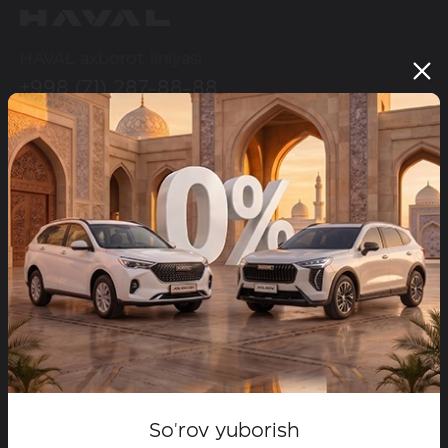
HAVAL axborot liniyasi
+998 (71) 287-88-88
HAVAL ijtimoiy tarmoqlarda
Modellar
Configurator
Maxsus takliflar
Dilerlar
Test-drayvga yozilish
So'rov yuborish
HAVAL brendi