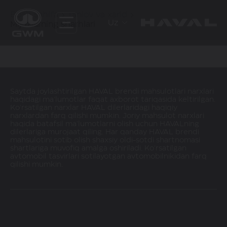
Bosh sahifa
Tanlov va xarid
Uz
Mijozlarning sharhlari
Saytda joylashtirilgan HAVAL brendi mahsulotlari narxlari
haqidagi ma'lumotlar faqat axborot tariqasida keltirilgan.
Ko'rsatilgan narxlar HAVAL dilerlaridagi haqiqiy
narxlardan farq qilishi mumkin. Joriy mahsulot narxlari
haqida batafsil ma'lumotlarni olish uchun HAVALning
dilerlariga murojaat qiling. Har qanday HAVAL brendi
mahsulotini sotib olish shaxsiy oldi-sotdi shartnomasi
shartlariga muvofiq amalga oshiriladi. Ko'rsatilgan
avtomobil tasvirlari sotilayotgan avtomobilnikidan farq
qilishi mumkin.