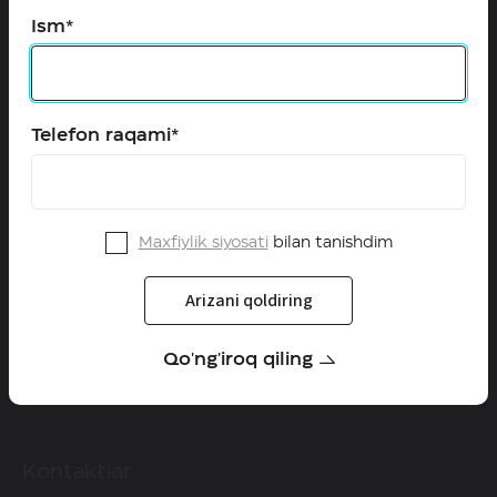
Ism*
Configurator
Qayta aloqa
Telefon raqami*
HAVAL O'zbekistonda
Dilerlar
Qanday qilib diler bo'lish mumkin
Maxfiylik siyosati
bilan tanishdim
Yangiliklar
Arizani qoldiring
Servis
Qo'ng'iroq qiling
Kafolat
Kontaktlar