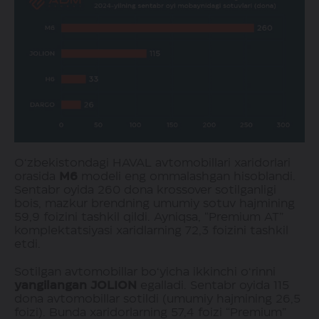
O‘zbekistondagi HAVAL avtomobillari xaridorlari
orasida
M6
modeli eng ommalashgan hisoblandi.
Sentabr oyida 260 dona krossover sotilganligi
bois, mazkur brendning umumiy sotuv hajmining
59,9 foizini tashkil qildi. Ayniqsa, “Premium AT”
komplektatsiyasi xaridlarning 72,3 foizini tashkil
etdi.
Sotilgan avtomobillar bo‘yicha ikkinchi o‘rinni
yangilangan JOLION
egalladi. Sentabr oyida 115
dona avtomobillar sotildi (umumiy hajmining 26,5
foizi). Bunda xaridorlarning 57,4 foizi “Premium”