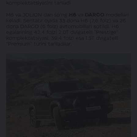
komplektatsiyasini tanladi.
M6 va JOLION dan so‘ng
H6
va
DARGO
modellari
keladi. Sentabr oyida 33 dona H6 (7,6 foiz) va 26
dona DARGO (6 foiz) avtomobillari sotildi. H6
egalarining 42,4 foizi 2.0T dvigatelli “Prestige”
komplektatsiyasi, 39,4 foizi esa 1.5T dvigatelli
“Premium” turini tanladilar.