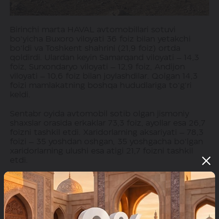
Birinchi marta HAVAL avtomobillari sotuvi
bo‘yicha Buxoro viloyati 36 foiz bilan yetakchi
bo‘ldi va Toshkent shahrini (21,9 foiz) ortda
qoldirdi. Ulardan keyin Samarqand viloyati – 14,3
foiz, Surxondaryo viloyati – 12,9 foiz, Andijon
viloyati – 10,6 foiz bilan joylashdilar. Qolgan 14,3
foizi mamlakatning boshqa hududlariga to‘g‘ri
keldi.
Sentabr oyida avtomobil sotib olgan jismoniy
shaxslar orasida erkaklar 73,3 foiz, ayollar esa 26,7
foizni tashkil etdi. Xaridorlarning aksariyati – 78,3
foizi – 35 yoshdan oshgan, 35 yoshgacha bo‘lgan
xaridorlarning ulushi esa atigi 21,7 foizni tashkil
etdi.
Ta’kidlash joizki, ADM Global kompaniyalar guruhi
tomonidan taqdim etilayotgan avtomobillar
turkumi doimiy ravishda to‘ldirib borilmoqda.
Shunday qilib, 2024-yil 14-sentabr kuni
Toshkentda GWM Wingle 7 pikapining taqdimoti