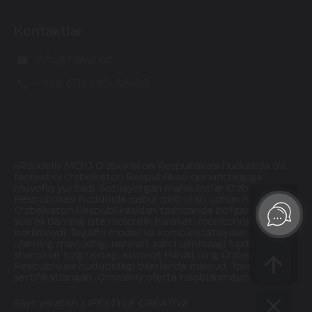
Kontaktlar
info@haval.uz
+998 (71) 287-88-88
«Roodell» MChJ O‘zbekiston Respublikasi hududida o'z
faoliyatini O‘zbekiston Respublikasi qonunchiligiga
muvofiq yuritadi. Sotilayotgan mahsulotlar O‘zbekiston
Respublikasi hududida qabul qilib olish uchun mavjud.
O‘zbekiston Respublikasidan tashqarida bo‘lgan
sub’ektlarning iste’molchilik harakati monitoringi olib
borilmaydi. Tegishli model va komplektatsiyalar va
ularning mavjudligi, narxlari, xarid qilishdagi foydalar va
sharoitlar to‘g‘risidagi axborot HAVALning O‘zbekiston
Respublikasi hududidagi dilerlarida mavjud. Tovarlar
sertifikatlangan. Ommaviy oferta hisoblanmaydi.
Sayt yaratish
LIFESTYLE CREATIVE