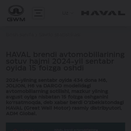
Uz
Bosh sahifa
Savdo statistikasi
HAVAL brendi avtomobillarining
sotuv hajmi 2024-yil sentabr
oyida 15 foizga oshdi
2024-yilning sentabr oyida 434 dona M6,
JOLION, H6 va DARGO modelidagi
avtomobillarning sotilishi, mazkur yilning
avgust oyiga nisbatan 15 foizga oshganini
ko‘rsatmoqda, deb xabar berdi O‘zbekistondagi
HAVAL (Great Wall Motor) rasmiy distribyutori,
ADM Global.