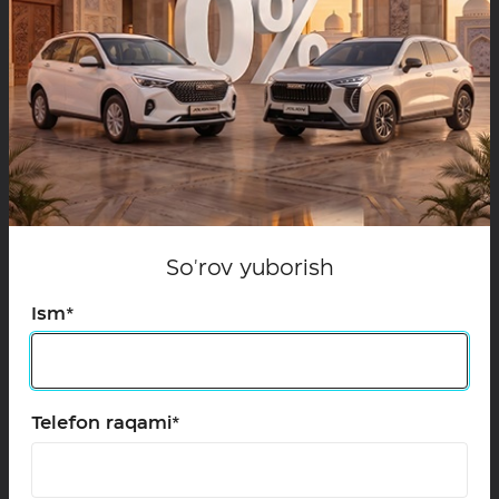
bo‘lib o‘tdi va sotuvi boshlandi. Ushbu avtomobil
o‘zining yuqori harakatlanish qobiliyati, yuk
ko‘tarish qobiliyati va ishonchliligi bilan e’tiborni
tortishi sababli, uni shaxsiy va tijorat maqsadlarida
foydalanish uchun mukammal tanlovga aylantiradi.
So'rov yuborish
Ism*
Telefon raqami*