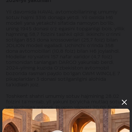
2024-yil yakunlari
Yil davomida HAVAL avtomobillarining umumiy
sotuv hajmi 3316 donaga yetdi. Yil oxirida M6
modeli yana yetakchi sifatida namoyon bo‘lib,
uning 1945 donasi o‘z egasini topganligi bois, yillik
hajmning 58,7 foizini tashkil qildi. Ikkinchi o‘rinni
sotilgan 853 dona krossoverlari (25,7 foiz) bilan
JOLION modeli egalladi. Uchinchi o‘rinda 358
dona avtomobillari (10,8 foiz) bilan H6 joylashdi.
Modellar ro‘yxatini 157 nafar xaridor (4,7 foiz)
tomonidan tanlangan DARGO yakunlab berdi.
2024-yilning kuzida O‘zbekiston avtomobil
bozorida rasman paydo bo‘lgan GWM WINGLE 7
pikaplaridan 3 donasi sotilganligini alohida
ta’kidlash joiz.
Toshkent shahri umumiy sotuv hajmining 28,02
foizini ta’minlab, yil yakuni bo‘yicha mutlaq sotuv
yetakchisiga aylandi. Buxoro viloyati 20,05 foizli
ko‘rsatkichni namoyon etgan bo‘lsa, Samarqand
viloyati yetakchi uchlikni yakunlab, 13,66 foizli
natijani qayd etdi. Surxondaryo viloyati 13,63 foiz
va Andijon viloyati 9,8 foiz bilan brendga barqaror