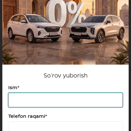
qiziqish mavjudligini tasdiqladi, qolgan hududlar
esa jami 14,8 foizni tashkil etdi.
Jismoniy shaxslar orasida yil davomida
xaridorlarning 76,4 foizini erkaklar, 23,6 foizini esa
ayollar tashkil etdi. 35 yoshdan oshgan xaridorlar
79,5 foiz ulushni egallab, ustunlik qilishda davom
etdi, 35 yoshgacha bo‘lgan yoshlar esa 20,5 foizli
ko‘rsatkichni ko‘rsatdi.
So'rov yuborish
Ism*
Telefon raqami*