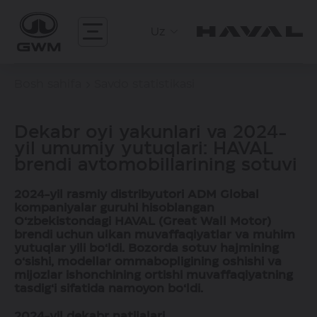
Uz
Bosh sahifa
Savdo statistikasi
Dekabr oyi yakunlari va 2024-
yil umumiy yutuqlari: HAVAL
brendi avtomobillarining sotuvi
2024-yil rasmiy distribyutori ADM Global
kompaniyalar guruhi hisoblangan
O‘zbekistondagi HAVAL (Great Wall Motor)
brendi uchun ulkan muvaffaqiyatlar va muhim
yutuqlar yili bo‘ldi. Bozorda sotuv hajmining
o‘sishi, modellar ommabopligining oshishi va
mijozlar ishonchining ortishi muvaffaqiyatning
tasdig‘i sifatida namoyon bo‘ldi.
2024-yil dekabr natijalari