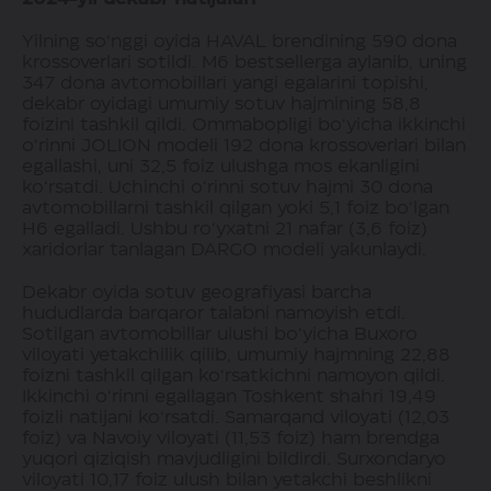
Yilning so‘nggi oyida HAVAL brendining 590 dona
krossoverlari sotildi. M6 bestsellerga aylanib, uning
347 dona avtomobillari yangi egalarini topishi,
dekabr oyidagi umumiy sotuv hajmining 58,8
foizini tashkil qildi. Ommabopligi bo‘yicha ikkinchi
o‘rinni JOLION modeli 192 dona krossoverlari bilan
egallashi, uni 32,5 foiz ulushga mos ekanligini
ko‘rsatdi. Uchinchi o‘rinni sotuv hajmi 30 dona
avtomobillarni tashkil qilgan yoki 5,1 foiz bo‘lgan
H6 egalladi. Ushbu ro‘yxatni 21 nafar (3,6 foiz)
xaridorlar tanlagan DARGO modeli yakunlaydi.
Dekabr oyida sotuv geografiyasi barcha
hududlarda barqaror talabni namoyish etdi.
Sotilgan avtomobillar ulushi bo‘yicha Buxoro
viloyati yetakchilik qilib, umumiy hajmning 22,88
foizni tashkil qilgan ko‘rsatkichni namoyon qildi.
Ikkinchi o‘rinni egallagan Toshkent shahri 19,49
foizli natijani ko‘rsatdi. Samarqand viloyati (12,03
foiz) va Navoiy viloyati (11,53 foiz) ham brendga
yuqori qiziqish mavjudligini bildirdi. Surxondaryo
viloyati 10,17 foiz ulush bilan yetakchi beshlikni