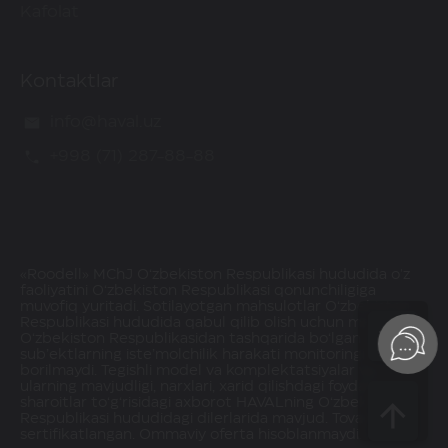
Kafolat
Kontaktlar
info@haval.uz
+998 (71) 287-88-88
«Roodell» MChJ O‘zbekiston Respublikasi hududida o'z
faoliyatini O‘zbekiston Respublikasi qonunchiligiga
muvofiq yuritadi. Sotilayotgan mahsulotlar O‘zbekiston
Respublikasi hududida qabul qilib olish uchun mavjud.
O‘zbekiston Respublikasidan tashqarida bo‘lgan
sub’ektlarning iste’molchilik harakati monitoringi olib
borilmaydi. Tegishli model va komplektatsiyalar va
ularning mavjudligi, narxlari, xarid qilishdagi foydalar va
sharoitlar to‘g‘risidagi axborot HAVALning O‘zbekiston
Respublikasi hududidagi dilerlarida mavjud. Tovarlar
sertifikatlangan. Ommaviy oferta hisoblanmaydi.