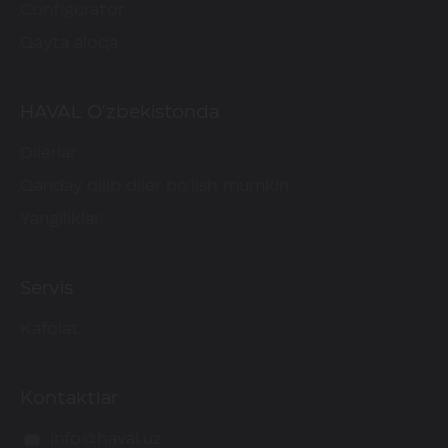
Configurator
Qayta aloqa
HAVAL O'zbekistonda
Dilerlar
Qanday qilib diler bo'lish mumkin
Yangiliklar
Servis
Kafolat
Kontaktlar
info@haval.uz