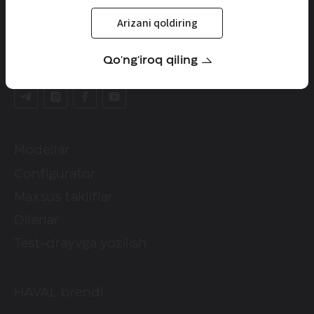
Arizani qoldiring
HAVAL axborot liniyasi
+998 (71) 287-88-88
Qo'ng'iroq qiling
HAVAL ijtimoiy tarmoqlarda
Modellar
Configurator
Maxsus takliflar
Dilerlar
Test-drayvga yozilish
HAVAL brendi