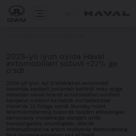
Uz
Bosh sahifa
Savdo statistikasi
2025-yil iyun oyida Haval
avtomobillari sotuvi +22% ga
o‘sdi
2025-yil iyun oyi O'zbekiston avtomobil
bozorida sezilarli jonlanish keltirdi: may oyiga
nisbatan Haval brendi avtomobillari sotilishi
barqaror o'sishni ko'rsatdi. Ko'rsatkichlar
Haval'da 22 foizga oshdi. Bunday holat
iste'molchilarning bozorda taqdim etilayotgan
zamonaviy modellarga qiziqishi ortib
borayotganini, shuningdek, dilerlik
infratuzilmasi va arzon moliyaviy dasturlarning
faol rivojlanayotganini aks ettiradi.