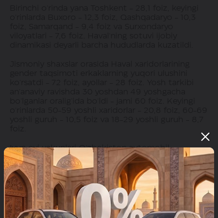
Birinchi o'rinda yana Toshkent - 28,1 foiz, keyingi
o'rinlarda Buxoro - 12,3 foiz, Qashqadaryo - 10,3
foiz, Samarqand - 9,4 foiz va Surxondaryo
viloyatlari - 7,6 foiz. Haval'ning sotuvi ijobiy
dinamikasi deyarli barcha hududlarda kuzatildi.
Jismoniy shaxslar orasida Haval xaridorlarining
gender taqsimoti erkaklarning yuqori ulushini
ko'rsatdi - 72 foiz, ayollar - 28 foiz. Yosh tarkibi
an'anaviy ravishda 30 yoshdan 49 yoshgacha
bo'lganlar oralig'ida bo'ldi - jami 60 foiz. Keyingi
o'rinlarda 50-59 yoshli xaridorlar - 20,8 foiz, 60-69
yoshli guruh - 10,5 foiz va 18-29 yoshli guruh - 8,7
foiz.
Iyun oyi yakunlari O'zbekiston avtomobil
bozorining barqaror rivojlanayotganini tasdiqlaydi.
Haval sotuvda ijobiy sur'atlarni namoyish etdi.
Brendning muvaffaqiyati mahalliy iste'molchining
afzalliklariga moslashtirilgan muvozanatli modellar
qatori, shuningdek, brendlarning butun dilerlik
tarmog'ining uzluksiz faoliyati tufayli ta'minlanadi.
Iyun oyidagi ko'rsatkichning o'sishi taqdim