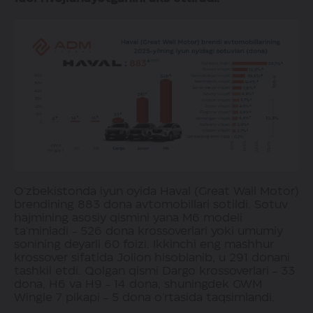
O'zbekistonda iyun oyida Haval (Great Wall Motor)
brendining 883 dona avtomobillari sotildi. Sotuv
hajmining asosiy qismini yana M6 modeli
ta'minladi - 526 dona krossoverlari yoki umumiy
sonining deyarli 60 foizi. Ikkinchi eng mashhur
krossover sifatida Jolion hisoblanib, u 291 donani
tashkil etdi. Qolgan qismi Dargo krossoverlari - 33
dona, H6 va H9 - 14 dona, shuningdek GWM
Wingle 7 pikapi - 5 dona o'rtasida taqsimlandi.