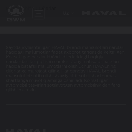
Bosh sahifa
Dilerlar
Uz
Saytda joylashtirilgan HAVAL brendi mahsulotlari narxlari
haqidagi ma'lumotlar faqat axborot tariqasida keltirilgan.
Ko'rsatilgan narxlar HAVAL dilerlaridagi haqiqiy
narxlardan farq qilishi mumkin. Joriy mahsulot narxlari
haqida batafsil ma'lumotlarni olish uchun HAVALning
dilerlariga murojaat qiling. Har qanday HAVAL brendi
mahsulotini sotib olish shaxsiy oldi-sotdi shartnomasi
shartlariga muvofiq amalga oshiriladi. Ko'rsatilgan
avtomobil tasvirlari sotilayotgan avtomobilnikidan farq
qilishi mumkin.