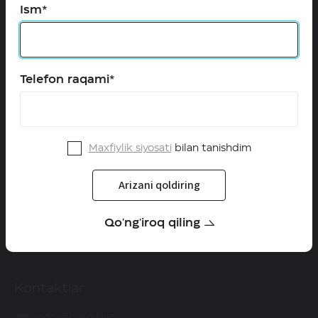
Ism*
Configurator
Qayta aloqa
Telefon raqami*
HAVAL O'zbekistonda
Dilerlar
Qanday qilib diler bo'lish mumkin
Maxfiylik siyosati
bilan tanishdim
Yangiliklar
Arizani qoldiring
Servis
Qo'ng'iroq qiling
Kafolat
Kontaktlar
info@haval.uz