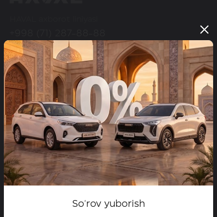
HAVAL axborot liniyasi
+998 (71) 287-88-88
HAVAL ijtimoiy tarmoqlarda
Modellar
Configurator
Maxsus takliflar
Dilerlar
Test-drayvga yozilish
So'rov yuborish
HAVAL brendi