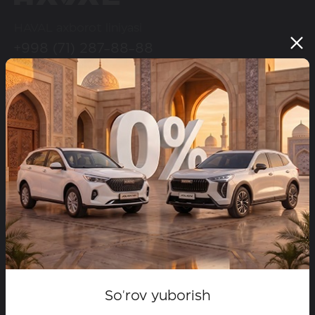
HAVAL axborot liniyasi
+998 (71) 287-88-88
HAVAL ijtimoiy tarmoqlarda
Modellar
Configurator
Maxsus takliflar
Dilerlar
Test-drayvga yozilish
So'rov yuborish
HAVAL brendi