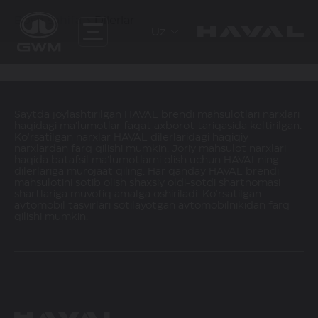
Bosh sahifa
Dilerlar
Uz
Saytda joylashtirilgan HAVAL brendi mahsulotlari narxlari
haqidagi ma'lumotlar faqat axborot tariqasida keltirilgan.
Ko'rsatilgan narxlar HAVAL dilerlaridagi haqiqiy
narxlardan farq qilishi mumkin. Joriy mahsulot narxlari
haqida batafsil ma'lumotlarni olish uchun HAVALning
dilerlariga murojaat qiling. Har qanday HAVAL brendi
mahsulotini sotib olish shaxsiy oldi-sotdi shartnomasi
shartlariga muvofiq amalga oshiriladi. Ko'rsatilgan
avtomobil tasvirlari sotilayotgan avtomobilnikidan farq
qilishi mumkin.