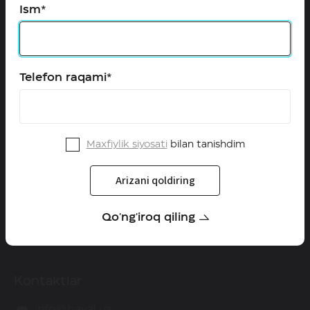
Ism*
Configurator
Qayta aloqa
Telefon raqami*
HAVAL O'zbekistonda
Dilerlar
Qanday qilib diler bo'lish mumkin
Maxfiylik siyosati
bilan tanishdim
Yangiliklar
Arizani qoldiring
Servis
Qo'ng'iroq qiling
Kafolat
Kontaktlar
info@haval.uz