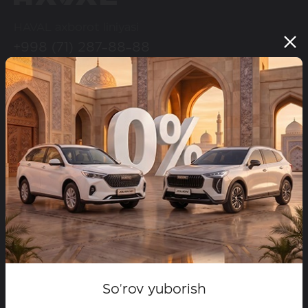
HAVAL axborot liniyasi
+998 (71) 287-88-88
HAVAL ijtimoiy tarmoqlarda
Modellar
Configurator
Maxsus takliflar
Dilerlar
Test-drayvga yozilish
So'rov yuborish
HAVAL brendi