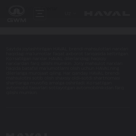
Bosh sahifa
Dilerlar
Uz
Saytda joylashtirilgan HAVAL brendi mahsulotlari narxlari
haqidagi ma'lumotlar faqat axborot tariqasida keltirilgan.
Ko'rsatilgan narxlar HAVAL dilerlaridagi haqiqiy
narxlardan farq qilishi mumkin. Joriy mahsulot narxlari
haqida batafsil ma'lumotlarni olish uchun HAVALning
dilerlariga murojaat qiling. Har qanday HAVAL brendi
mahsulotini sotib olish shaxsiy oldi-sotdi shartnomasi
shartlariga muvofiq amalga oshiriladi. Ko'rsatilgan
avtomobil tasvirlari sotilayotgan avtomobilnikidan farq
qilishi mumkin.