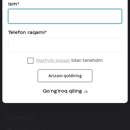
Ism*
Configurator
Qayta aloqa
Telefon raqami*
HAVAL O'zbekistonda
Dilerlar
Qanday qilib diler bo'lish mumkin
Maxfiylik siyosati
bilan tanishdim
Yangiliklar
Arizani qoldiring
Servis
Qo'ng'iroq qiling
Kafolat
Kontaktlar
info@haval.uz