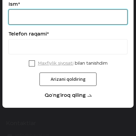
Ism*
Configurator
Qayta aloqa
Telefon raqami*
HAVAL O'zbekistonda
Dilerlar
Qanday qilib diler bo'lish mumkin
Maxfiylik siyosati
bilan tanishdim
Yangiliklar
Arizani qoldiring
Servis
Qo'ng'iroq qiling
Kafolat
Kontaktlar
info@haval.uz