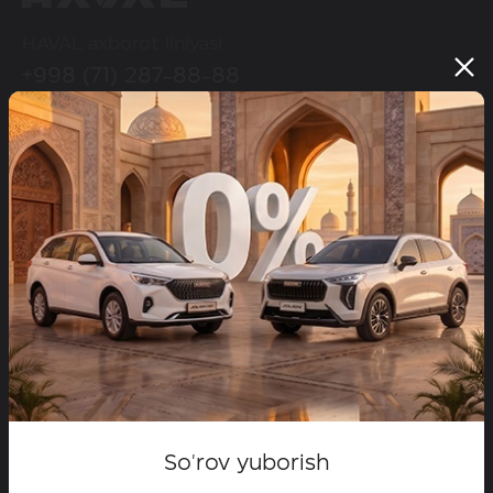
HAVAL axborot liniyasi
+998 (71) 287-88-88
HAVAL ijtimoiy tarmoqlarda
Modellar
Configurator
Maxsus takliflar
Dilerlar
Test-drayvga yozilish
So'rov yuborish
HAVAL brendi