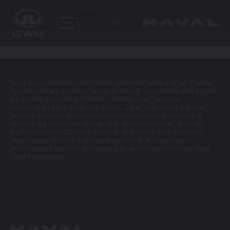
Bosh sahifa
Dilerlar
Uz
Saytda joylashtirilgan HAVAL brendi mahsulotlari narxlari
haqidagi ma'lumotlar faqat axborot tariqasida keltirilgan.
Ko'rsatilgan narxlar HAVAL dilerlaridagi haqiqiy
narxlardan farq qilishi mumkin. Joriy mahsulot narxlari
haqida batafsil ma'lumotlarni olish uchun HAVALning
dilerlariga murojaat qiling. Har qanday HAVAL brendi
mahsulotini sotib olish shaxsiy oldi-sotdi shartnomasi
shartlariga muvofiq amalga oshiriladi. Ko'rsatilgan
avtomobil tasvirlari sotilayotgan avtomobilnikidan farq
qilishi mumkin.