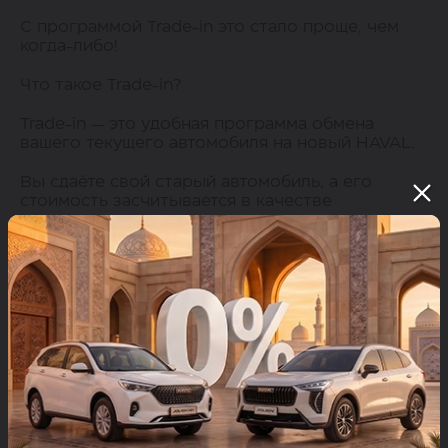
С программой Trade-in это стало проще, чем
когда-либо!
Что такое Trade-in?
Trade-in — это удобная программа обмена
вашего текущего автомобиля на новый HAVAL.
Вы сдаёте свой старый автомобиль, а его
стоимость засчитывается в качестве
первоначального взноса при покупке нового
авто. Всё происходит официально, быстро и
без лишних хлопот.
Как это работает:
Оценка автомобиля
Специалисты HAVAL проводят прозрачную и
объективную оценку вашего автомобиля.
Подбор новой модели HAVAL
Вы выбираете любой автомобиль из