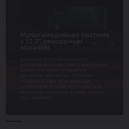
Мультимедийная система
с 12.3” сенсорным
экраном
 приборная
Большой дисплей высокого
Двухзонный 
агональю 7”
разрешения позволяет с удобством
контроль
управлять мультимедийной
го разрешения
системой, климатом, опциями
необходимую
комфорта. При этом функции,
Технология двухзо
еред глазами
требующие мгновенного доступа,
контроля позволит
ко читается днем и не
вынесены отдельно в виде кнопок
пассажирам настр
а ночью.
под экраном.
для каждого темпе