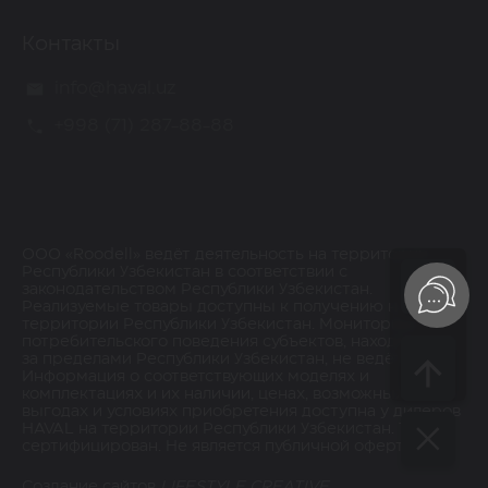
Контакты
info@haval.uz
+998 (71) 287-88-88
ООО «Roodell» ведёт деятельность на территории
Республики Узбекистан в соответствии с
законодательством Республики Узбекистан.
Реализуемые товары доступны к получению на
территории Республики Узбекистан. Мониторинг
потребительского поведения субъектов, находящихся
за пределами Республики Узбекистан, не ведётся.
Информация о соответствующих моделях и
комплектациях и их наличии, ценах, возможных
выгодах и условиях приобретения доступна у дилеров
HAVAL на территории Республики Узбекистан. Товар
сертифицирован. Не является публичной офертой.
Создание сайтов
LIFESTYLE CREATIVE