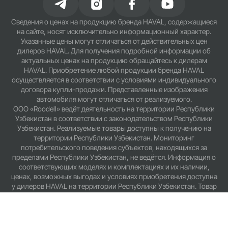
Сведения о ценах на продукцию бренда HAVAL, содержащиеся
на сайте, носят исключительно информационный характер.
Указанные цены могут отличаться от действительных цен
дилеров HAVAL. Для получения подробной информации об
актуальных ценах на продукцию обращайтесь к дилерам
HAVAL. Приобретение любой продукции бренда HAVAL
осуществляется в соответствии с условиями индивидуального
договора купли-продажи. Представленные изображения
автомобиля могут отличаться от реализуемого.
ООО «Roodell» ведёт деятельность на территории Республики
Узбекистан в соответствии с законодательством Республики
Узбекистан. Реализуемые товары доступны к получению на
территории Республики Узбекистан. Мониторинг
потребительского поведения субъектов, находящихся за
пределами Республики Узбекистан, не ведётся. Информация о
соответствующих моделях и комплектациях и их наличии,
ценах, возможных выгодах и условиях приобретения доступна
у дилеров HAVAL на территории Республики Узбекистан. Товар
сертифицирован. Не является публичной офертой.
Создание сайтов
LIFESTYLE CREATIVE