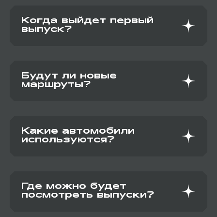
Когда выйдет первый
выпуск?
Первый выпуск «ПО СЛЕДАМ HAVAL» уже
доступен на ютуб-канале HAVAL Uzbekistan.
Будут ли новые
маршруты?
Да, проект включает серию путешествий по
разным локациям Узбекистана.
Какие автомобили
используются?
В проекте участвуют модели HAVAL,
адаптированные под разные условия маршрута.
Где можно будет
посмотреть выпуски?