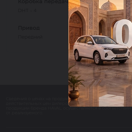
Коробка передач
Ко
DHT - 4
DH
Привод
Пр
Передний
По
Сведения о ценах на продукцию бренда HAVAL, содержащ
действительных цен дилеров HAVAL. Для получения под
продукции бренда HAVAL осуществляется в соответствии
от реализуемого.