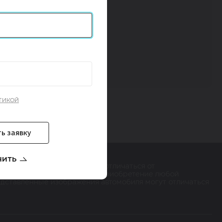
тикой
ь заявку
нить
тер. Указанные цены могут отличаться от
ащайтесь к дилерам HAVAL. Приобретение любой
едставленные изображения автомобиля могут отличаться