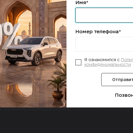
9DCT
робка передач
Имя*
Привод
T - 4
Передний
ивод
Номер телефона*
лный
Я ознакомился с
Поли
конфиденциальности
Отправит
Позво
иеся на сайте, носят исключительно информационный харак
робной информации об актуальных ценах на продукцию обр
 с условиями индивидуального договора купли-продажи. Пр