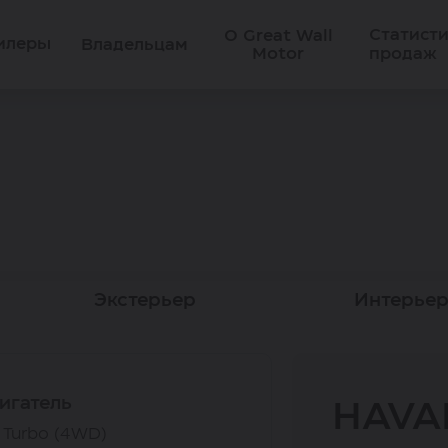
Статист
О Great Wall
илеры
Владельцам
Motor
продаж
Экстерьер
Интерье
игатель
HAVA
 Turbo (4WD)