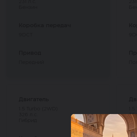
231 л.с.
231
Бензин
Бе
Коробка передач
Ко
9DCT
9D
Привод
Пр
Передний
По
Двигатель
Дв
1.5 Turbo (2WD)
1.5
326 л.с.
364
Гибрид
Ги