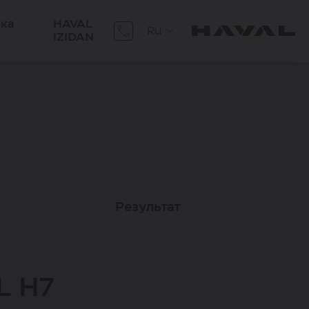
ика
HAVAL
Ru
IZIDAN
р
Результат
L H7