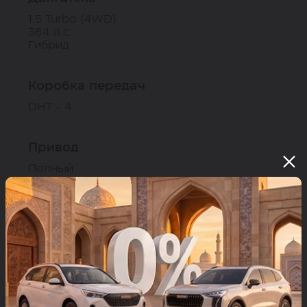
1.5 Turbo (4WD)
364 л.с.
Гибрид
Коробка передач
DHT - 4
Привод
Полный
HAVAL H7
от 399 900 000 сум