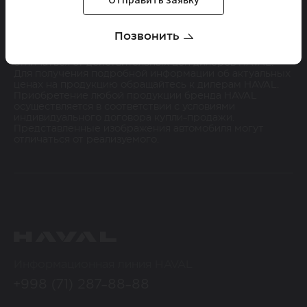
Отправить заявку
Сведения о ценах на продукцию бренда HAVAL,
Позвонить
содержащиеся на сайте, носят исключительно
информационный характер. Указанные цены могут
отличаться от действительных цен дилеров HAVAL.
Для получения подробной информации об актуальных
ценах на продукцию обращайтесь к дилерам HAVAL.
Приобретение любой продукции бренда HAVAL
осуществляется в соответствии с условиями
индивидуального договора купли-продажи.
Представленные изображения автомобиля могут
отличаться от реализуемого.
Информационная линия HAVAL
+998 (71) 287-88-88