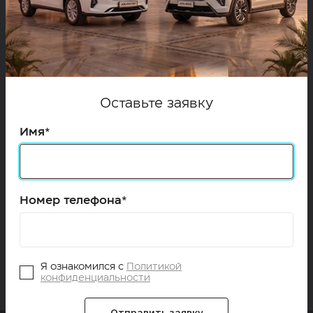
Двигатель
Оставьте заявку
2.0 Turbo (2WD)
Имя*
231 л.с.
Бензин
Коробка передач
9DCT
Номер телефона*
Привод
Передний
Я ознакомился с
Политикой
конфиденциальности