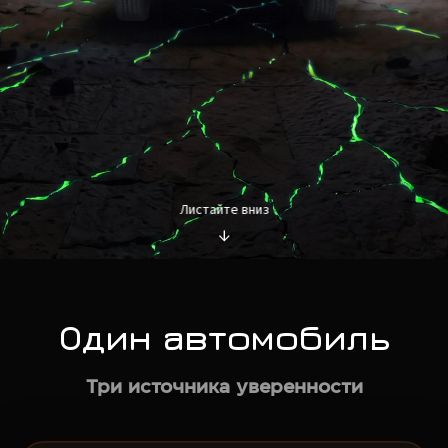
Листайте вниз
↓
Один автомобиль
Новая энергия для
бездорожья
Три источника уверенности
уже близко